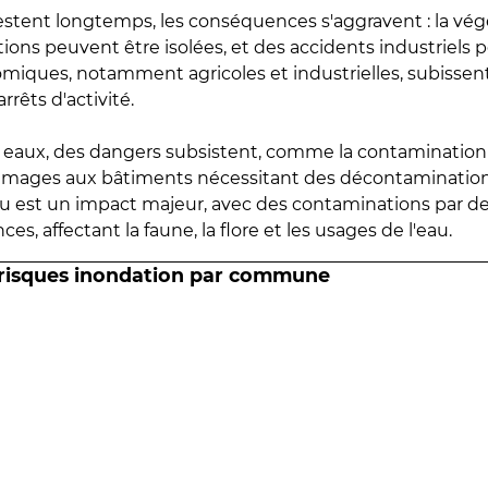
estent longtemps, les conséquences s'aggravent : la vé
tions peuvent être isolées, et des accidents industriels 
omiques, notamment agricoles et industrielles, subissen
rrêts d'activité.
es eaux, des dangers subsistent, comme la contamination
mmages aux bâtiments nécessitant des décontaminations
eau est un impact majeur, avec des contaminations par d
es, affectant la faune, la flore et les usages de l'eau.
 risques inondation par commune