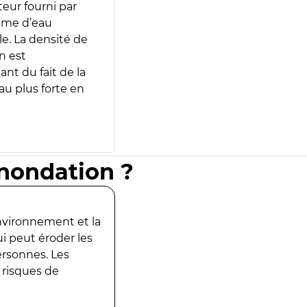
teur fourni par
lume d’eau
e. La densité de
n est
ant du fait de la
u plus forte en
inondation ?
environnement et la
ui peut éroder les
ersonnes. Les
 risques de