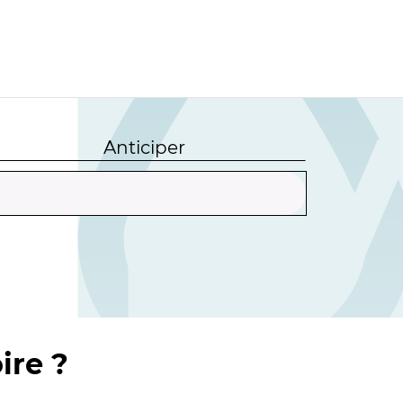
Anticiper
ire ?