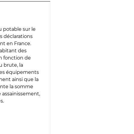
 potable sur le
es déclarations
ent en France.
abitant des
en fonction de
 brute, la
 les équipements
ment ainsi que la
sente la somme
e assainissement,
s.