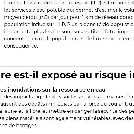
L’Indice Linéaire de Perte du réseau (ILP) est un indica
les services d’eau potable qui permet d’estimer le vo
moyen perdu (m3) par jour pour 1 km de réseau potabl
population influe sur l’ILP. Plus la densité de populatio
importante, plus les ILP sont susceptible d’être import
concentration de la population et de la demande en ea
conséquence.
ire est-il exposé au risque 
s inondations sur la ressource en eau
 des impacts significatifs sur les activités humaines, l'
 causent des dégâts immédiats par la force du courant, q
 faune et la flore, et mettre en danger la sécurité des p
 les biens matériels sont également vulnérables, avec des
 et de barrages.