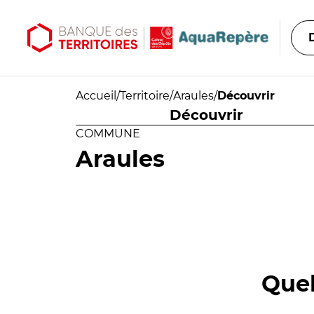
Aller au contenu principal
Aller au menu principal
Accueil
/
Territoire
/
Araules
/
Découvrir
Découvrir
COMMUNE
Araules
Quel