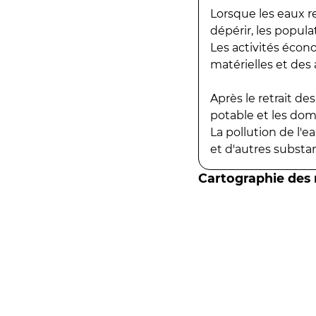
Lorsque les eaux r
dépérir, les popula
Les activités écon
matérielles et des a
Après le retrait d
potable et les do
La pollution de l'
et d'autres substanc
Cartographie des