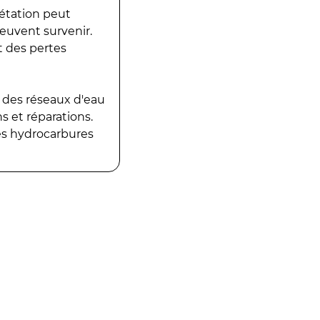
gétation peut
peuvent survenir.
t des pertes
 des réseaux d'eau
 et réparations.
es hydrocarbures