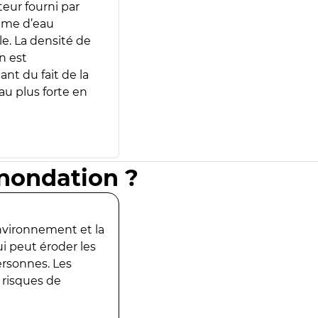
teur fourni par
lume d’eau
e. La densité de
n est
ant du fait de la
u plus forte en
inondation ?
environnement et la
ui peut éroder les
ersonnes. Les
 risques de