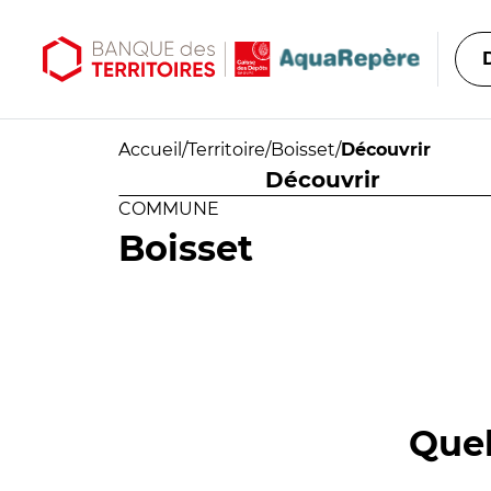
Aller au contenu principal
Aller au menu principal
Accueil
/
Territoire
/
Boisset
/
Découvrir
Découvrir
COMMUNE
Boisset
Quel