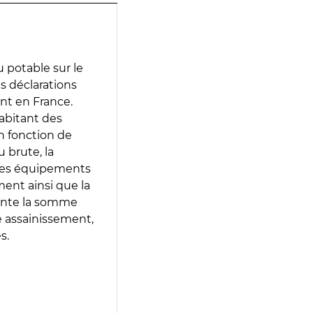
 potable sur le
es déclarations
ent en France.
abitant des
en fonction de
 brute, la
 les équipements
ment ainsi que la
sente la somme
e assainissement,
s.