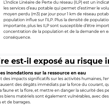
L’Indice Linéaire de Perte du réseau (ILP) est un indica
les services d’eau potable qui permet d’estimer le vo
moyen perdu (m3) par jour pour 1 km de réseau potabl
population influe sur l’ILP. Plus la densité de populatio
importante, plus les ILP sont susceptible d’être import
concentration de la population et de la demande en ea
conséquence.
ire est-il exposé au risque 
s inondations sur la ressource en eau
 des impacts significatifs sur les activités humaines, l'
 causent des dégâts immédiats par la force du courant, q
 faune et la flore, et mettre en danger la sécurité des p
 les biens matériels sont également vulnérables, avec des
 et de barrages.