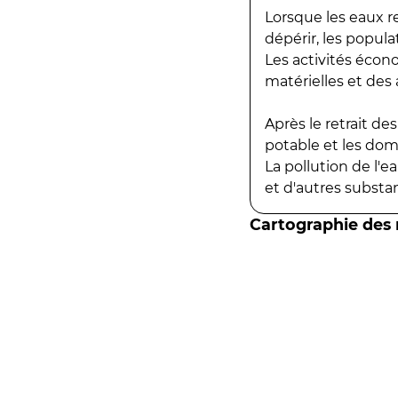
Lorsque les eaux r
dépérir, les popula
Les activités écon
matérielles et des a
Après le retrait d
potable et les do
La pollution de l'
et d'autres substanc
Cartographie des