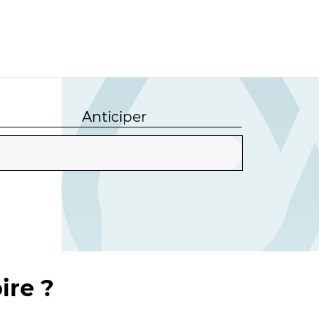
Anticiper
ire ?