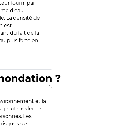
teur fourni par
lume d’eau
e. La densité de
n est
ant du fait de la
u plus forte en
inondation ?
environnement et la
ui peut éroder les
ersonnes. Les
 risques de