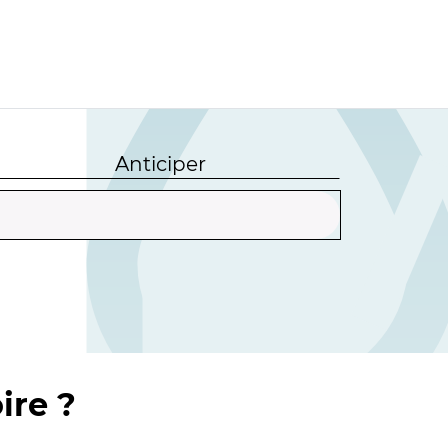
Anticiper
ire ?