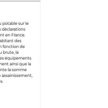
 potable sur le
s déclarations
ent en France.
abitant des
en fonction de
 brute, la
 les équipements
ment ainsi que la
sente la somme
e assainissement,
s.