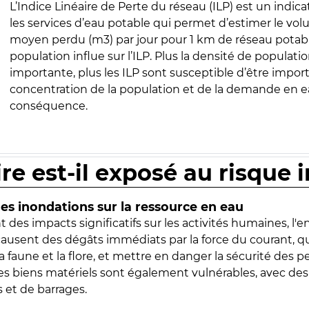
L’Indice Linéaire de Perte du réseau (ILP) est un indica
les services d’eau potable qui permet d’estimer le vo
moyen perdu (m3) par jour pour 1 km de réseau potabl
population influe sur l’ILP. Plus la densité de populatio
importante, plus les ILP sont susceptible d’être import
concentration de la population et de la demande en ea
conséquence.
ire est-il exposé au risque 
s inondations sur la ressource en eau
 des impacts significatifs sur les activités humaines, l'
 causent des dégâts immédiats par la force du courant, q
 faune et la flore, et mettre en danger la sécurité des p
 les biens matériels sont également vulnérables, avec des
 et de barrages.