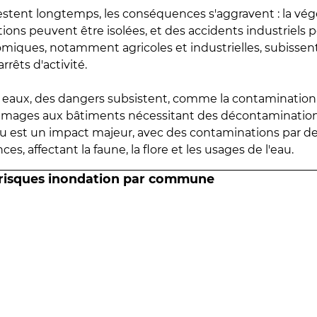
estent longtemps, les conséquences s'aggravent : la vé
tions peuvent être isolées, et des accidents industriels 
omiques, notamment agricoles et industrielles, subissen
rrêts d'activité.
es eaux, des dangers subsistent, comme la contamination
mmages aux bâtiments nécessitant des décontaminations
eau est un impact majeur, avec des contaminations par d
es, affectant la faune, la flore et les usages de l'eau.
 risques inondation par commune