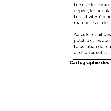
Lorsque les eaux r
dépérir, les popula
Les activités écon
matérielles et des a
Après le retrait d
potable et les do
La pollution de l'
et d'autres substanc
Cartographie des