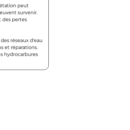
gétation peut
peuvent survenir.
t des pertes
 des réseaux d'eau
 et réparations.
es hydrocarbures