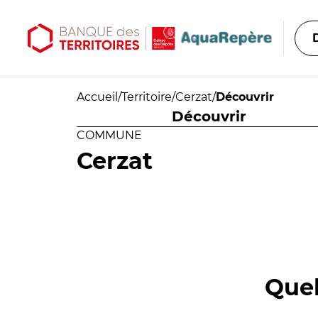
Aller au contenu principal
Aller au menu principal
Accueil
/
Territoire
/
Cerzat
/
Découvrir
Découvrir
COMMUNE
Cerzat
Quel