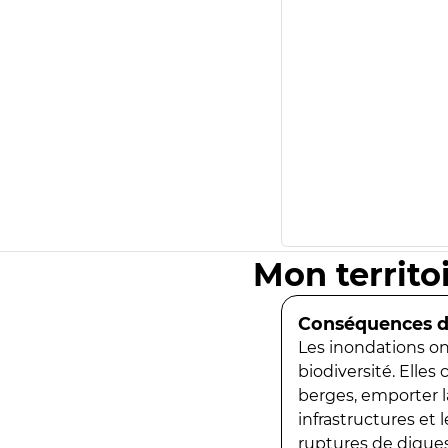
Mon territo
Conséquences de
Les inondations ont
biodiversité. Elles
berges, emporter la
infrastructures et
ruptures de digues