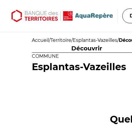
Aller au contenu principal
Aller au menu principal
Accueil
/
Territoire
/
Esplantas-Vazeilles
/
Déco
Découvrir
COMMUNE
Esplantas-Vazeilles
Quel