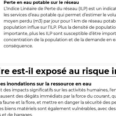
Perte en eau potable sur le réseau
L’Indice Linéaire de Perte du réseau (ILP) est un indica
les services d’eau potable qui permet d’estimer le vo
moyen perdu (m3) par jour pour 1 km de réseau potabl
population influe sur l’ILP. Plus la densité de populatio
importante, plus les ILP sont susceptible d’être import
concentration de la population et de la demande en ea
conséquence.
ire est-il exposé au risque 
s inondations sur la ressource en eau
 des impacts significatifs sur les activités humaines, l'
 causent des dégâts immédiats par la force du courant, q
 faune et la flore, et mettre en danger la sécurité des p
 les biens matériels sont également vulnérables, avec des
 et de barrages.