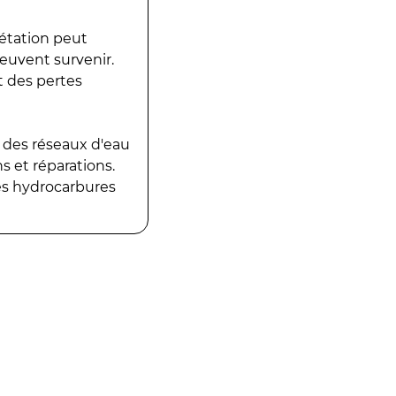
gétation peut
peuvent survenir.
t des pertes
 des réseaux d'eau
 et réparations.
es hydrocarbures