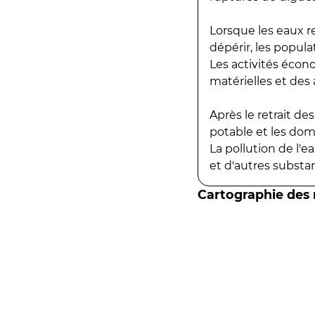
Lorsque les eaux r
dépérir, les popula
Les activités écon
matérielles et des a
Après le retrait d
potable et les do
La pollution de l'
et d'autres substanc
Cartographie des