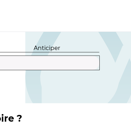
Anticiper
ire ?