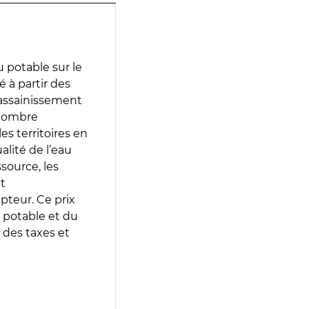
 potable sur le
é à partir des
d’assainissement
 nombre
es territoires en
lité de l’eau
source, les
t
epteur. Ce prix
 potable et du
 des taxes et