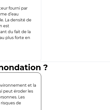
teur fourni par
lume d’eau
e. La densité de
n est
ant du fait de la
u plus forte en
inondation ?
environnement et la
ui peut éroder les
ersonnes. Les
 risques de