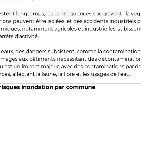
estent longtemps, les conséquences s'aggravent : la vé
tions peuvent être isolées, et des accidents industriels 
omiques, notamment agricoles et industrielles, subissen
rrêts d'activité.
es eaux, des dangers subsistent, comme la contamination
mmages aux bâtiments nécessitant des décontaminations
eau est un impact majeur, avec des contaminations par d
es, affectant la faune, la flore et les usages de l'eau.
 risques inondation par commune