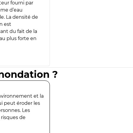
teur fourni par
lume d’eau
e. La densité de
n est
ant du fait de la
u plus forte en
inondation ?
environnement et la
ui peut éroder les
ersonnes. Les
 risques de