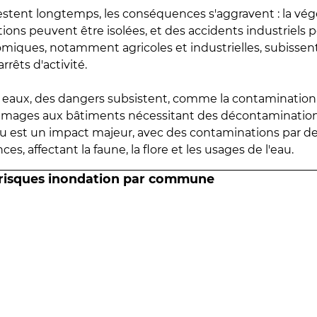
estent longtemps, les conséquences s'aggravent : la vé
tions peuvent être isolées, et des accidents industriels 
omiques, notamment agricoles et industrielles, subissen
rrêts d'activité.
es eaux, des dangers subsistent, comme la contamination
mmages aux bâtiments nécessitant des décontaminations
eau est un impact majeur, avec des contaminations par d
es, affectant la faune, la flore et les usages de l'eau.
 risques inondation par commune