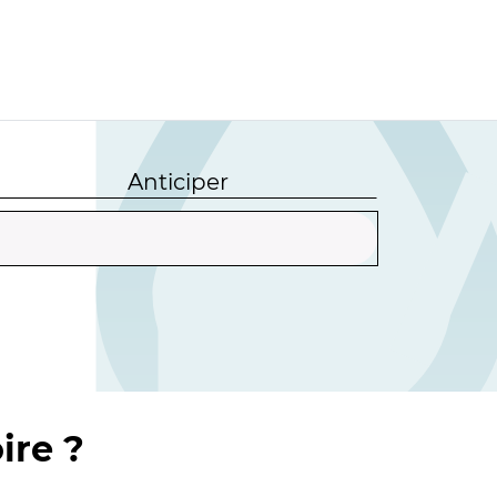
Anticiper
ire ?