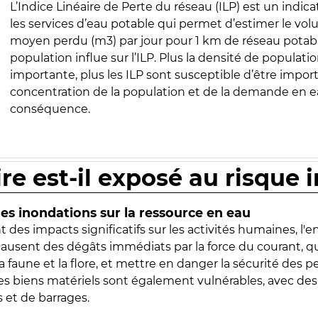
L’Indice Linéaire de Perte du réseau (ILP) est un indica
les services d’eau potable qui permet d’estimer le vo
moyen perdu (m3) par jour pour 1 km de réseau potabl
population influe sur l’ILP. Plus la densité de populatio
importante, plus les ILP sont susceptible d’être import
concentration de la population et de la demande en ea
conséquence.
ire est-il exposé au risque 
s inondations sur la ressource en eau
 des impacts significatifs sur les activités humaines, l'
 causent des dégâts immédiats par la force du courant, q
 faune et la flore, et mettre en danger la sécurité des p
 les biens matériels sont également vulnérables, avec des
 et de barrages.