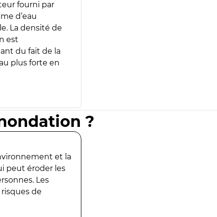
teur fourni par
lume d’eau
e. La densité de
n est
ant du fait de la
u plus forte en
inondation ?
environnement et la
ui peut éroder les
ersonnes. Les
 risques de