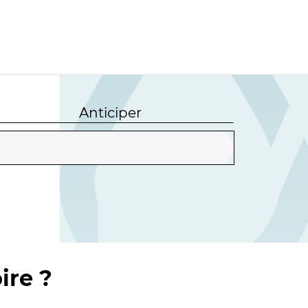
Anticiper
ire ?