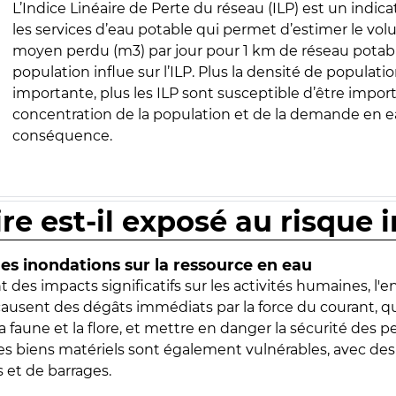
L’Indice Linéaire de Perte du réseau (ILP) est un indica
les services d’eau potable qui permet d’estimer le vo
moyen perdu (m3) par jour pour 1 km de réseau potabl
population influe sur l’ILP. Plus la densité de populatio
importante, plus les ILP sont susceptible d’être import
concentration de la population et de la demande en ea
conséquence.
ire est-il exposé au risque 
s inondations sur la ressource en eau
 des impacts significatifs sur les activités humaines, l'
 causent des dégâts immédiats par la force du courant, q
 faune et la flore, et mettre en danger la sécurité des p
 les biens matériels sont également vulnérables, avec des
 et de barrages.