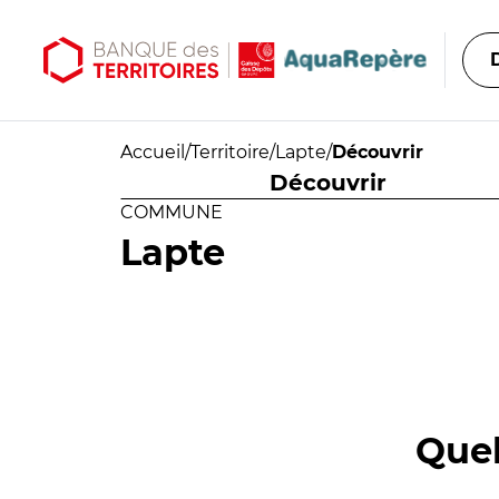
Aller au contenu principal
Aller au menu principal
Accueil
/
Territoire
/
Lapte
/
Découvrir
Découvrir
COMMUNE
Lapte
Quel