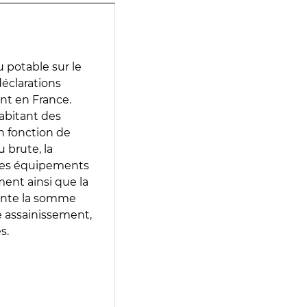
 potable sur le
 déclarations
ent en France.
abitant des
en fonction de
 brute, la
 les équipements
ment ainsi que la
sente la somme
e assainissement,
s.