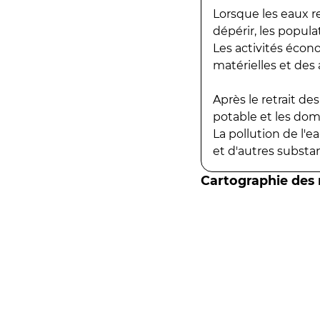
Lorsque les eaux r
dépérir, les popula
Les activités écon
matérielles et des a
Après le retrait d
potable et les do
La pollution de l'
et d'autres substanc
Cartographie des