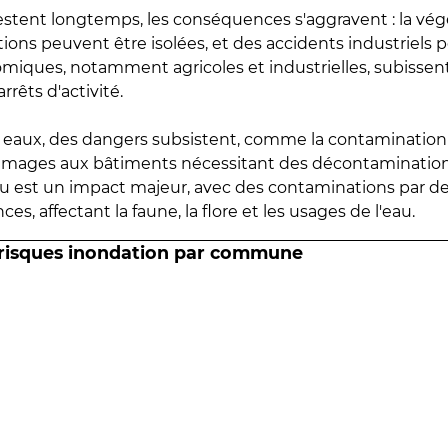
estent longtemps, les conséquences s'aggravent : la vé
tions peuvent être isolées, et des accidents industriels 
omiques, notamment agricoles et industrielles, subissen
rrêts d'activité.
es eaux, des dangers subsistent, comme la contamination
mmages aux bâtiments nécessitant des décontaminations
eau est un impact majeur, avec des contaminations par d
es, affectant la faune, la flore et les usages de l'eau.
 risques inondation par commune