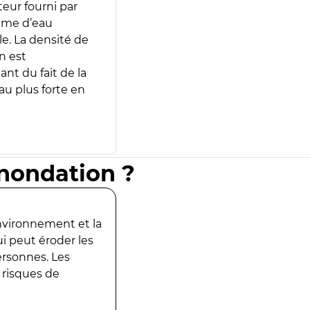
teur fourni par
lume d’eau
e. La densité de
n est
ant du fait de la
u plus forte en
inondation ?
environnement et la
ui peut éroder les
ersonnes. Les
 risques de