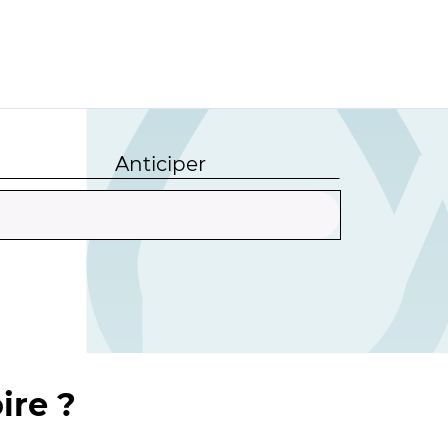
Anticiper
ire ?