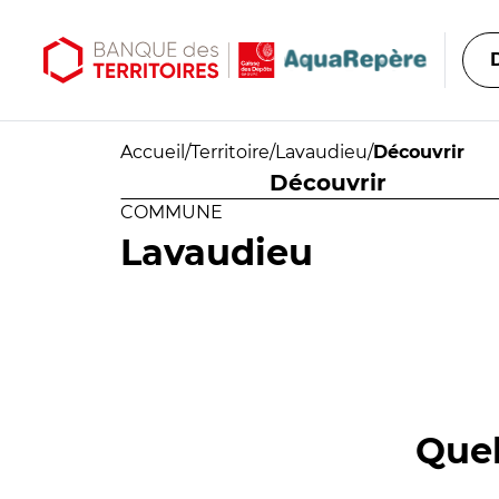
Aller au contenu principal
Aller au menu principal
Accueil
/
Territoire
/
Lavaudieu
/
Découvrir
Découvrir
COMMUNE
Lavaudieu
Quel