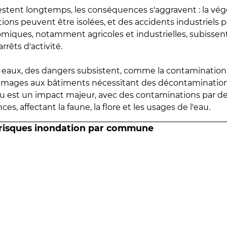
estent longtemps, les conséquences s'aggravent : la vé
tions peuvent être isolées, et des accidents industriels 
omiques, notamment agricoles et industrielles, subissen
rrêts d'activité.
es eaux, des dangers subsistent, comme la contamination
mmages aux bâtiments nécessitant des décontaminations
eau est un impact majeur, avec des contaminations par d
es, affectant la faune, la flore et les usages de l'eau.
 risques inondation par commune