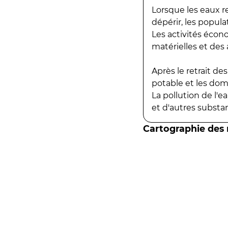
Lorsque les eaux r
dépérir, les popula
Les activités écon
matérielles et des a
Après le retrait d
potable et les do
La pollution de l'
et d'autres substanc
Cartographie des