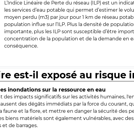
L’Indice Linéaire de Perte du réseau (ILP) est un indica
les services d’eau potable qui permet d’estimer le vo
moyen perdu (m3) par jour pour 1 km de réseau potabl
population influe sur l’ILP. Plus la densité de populatio
importante, plus les ILP sont susceptible d’être import
concentration de la population et de la demande en ea
conséquence.
ire est-il exposé au risque 
s inondations sur la ressource en eau
 des impacts significatifs sur les activités humaines, l'
 causent des dégâts immédiats par la force du courant, q
 faune et la flore, et mettre en danger la sécurité des p
 les biens matériels sont également vulnérables, avec des
 et de barrages.