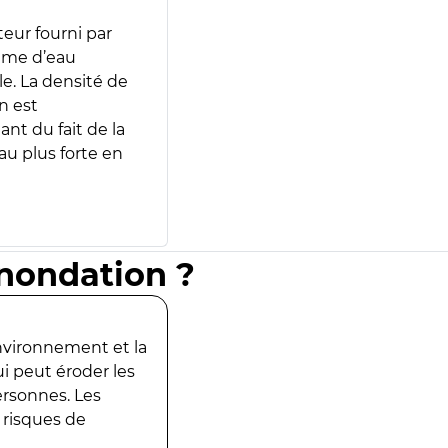
teur fourni par
lume d’eau
e. La densité de
n est
ant du fait de la
u plus forte en
inondation ?
environnement et la
ui peut éroder les
ersonnes. Les
 risques de