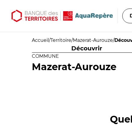
Aller au contenu principal
Aller au menu principal
Accueil
/
Territoire
/
Mazerat-Aurouze
/
Découv
Découvrir
COMMUNE
Mazerat-Aurouze
Quel