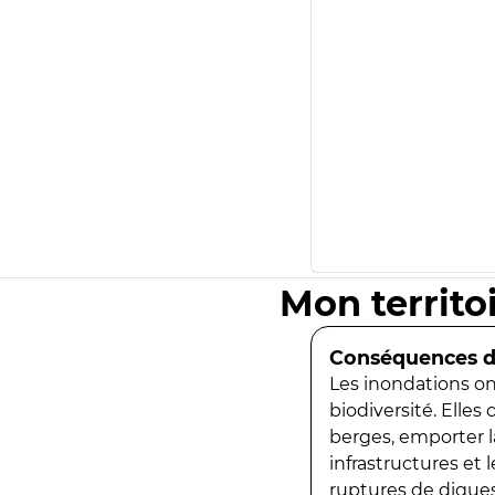
Mon territo
Conséquences de
Les inondations ont
biodiversité. Elles
berges, emporter la
infrastructures et
ruptures de digues