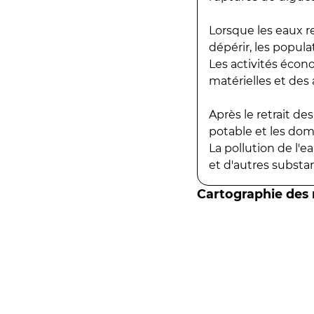
Lorsque les eaux r
dépérir, les popula
Les activités écon
matérielles et des a
Après le retrait d
potable et les do
La pollution de l'
et d'autres substanc
Cartographie des