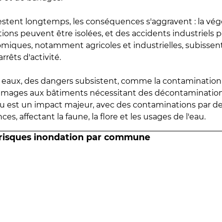
estent longtemps, les conséquences s'aggravent : la vé
tions peuvent être isolées, et des accidents industriels 
omiques, notamment agricoles et industrielles, subissen
rrêts d'activité.
es eaux, des dangers subsistent, comme la contamination
mmages aux bâtiments nécessitant des décontaminations
eau est un impact majeur, avec des contaminations par d
es, affectant la faune, la flore et les usages de l'eau.
 risques inondation par commune