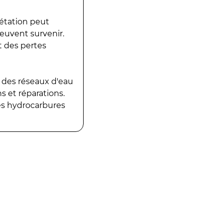
gétation peut
peuvent survenir.
t des pertes
 des réseaux d'eau
 et réparations.
es hydrocarbures