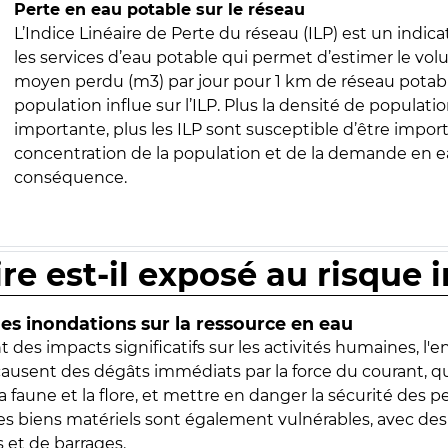
Perte en eau potable sur le réseau
L’Indice Linéaire de Perte du réseau (ILP) est un indica
les services d’eau potable qui permet d’estimer le vo
moyen perdu (m3) par jour pour 1 km de réseau potabl
population influe sur l’ILP. Plus la densité de populatio
importante, plus les ILP sont susceptible d’être import
concentration de la population et de la demande en ea
conséquence.
ire est-il exposé au risque 
s inondations sur la ressource en eau
 des impacts significatifs sur les activités humaines, l'
 causent des dégâts immédiats par la force du courant, q
 faune et la flore, et mettre en danger la sécurité des p
 les biens matériels sont également vulnérables, avec des
 et de barrages.