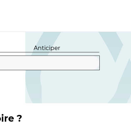
Anticiper
ire ?