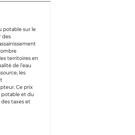
 potable sur le
r des
d’assainissement
 nombre
es territoires en
lité de l’eau
source, les
t
epteur. Ce prix
 potable et du
 des taxes et