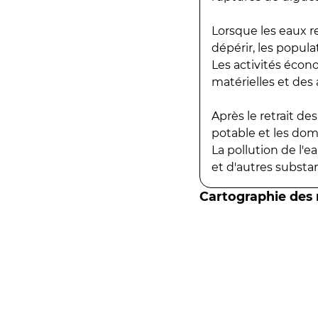
Lorsque les eaux r
dépérir, les popula
Les activités écon
matérielles et des a
Après le retrait d
potable et les do
La pollution de l'
et d'autres substanc
Cartographie des