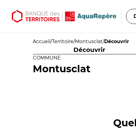
Aller au contenu principal
Aller au menu principal
Accueil
/
Territoire
/
Montusclat
/
Découvrir
Découvrir
COMMUNE
Montusclat
Quel