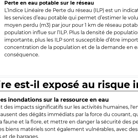
Perte en eau potable sur le réseau
L’Indice Linéaire de Perte du réseau (ILP) est un indica
les services d’eau potable qui permet d’estimer le vo
moyen perdu (m3) par jour pour 1 km de réseau potabl
population influe sur l’ILP. Plus la densité de populatio
importante, plus les ILP sont susceptible d’être import
concentration de la population et de la demande en ea
conséquence.
ire est-il exposé au risque 
s inondations sur la ressource en eau
 des impacts significatifs sur les activités humaines, l'
 causent des dégâts immédiats par la force du courant, q
 faune et la flore, et mettre en danger la sécurité des p
 les biens matériels sont également vulnérables, avec des
 et de barrages.