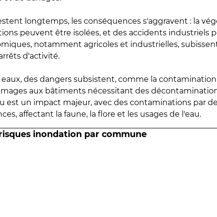
estent longtemps, les conséquences s'aggravent : la vé
tions peuvent être isolées, et des accidents industriels 
omiques, notamment agricoles et industrielles, subissen
rrêts d'activité.
es eaux, des dangers subsistent, comme la contamination
mmages aux bâtiments nécessitant des décontaminations
eau est un impact majeur, avec des contaminations par d
es, affectant la faune, la flore et les usages de l'eau.
 risques inondation par commune