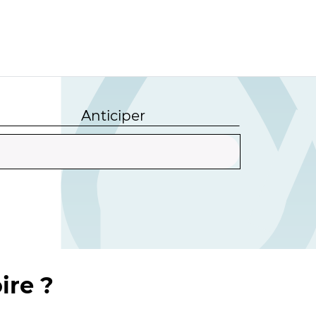
Anticiper
ire ?