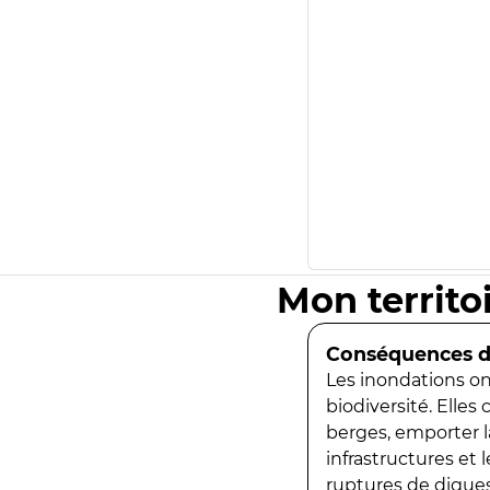
Mon territo
Conséquences de
Les inondations ont
biodiversité. Elles
berges, emporter la
infrastructures et
ruptures de digues