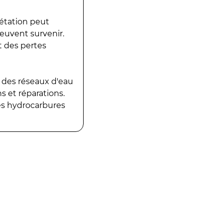
gétation peut
peuvent survenir.
t des pertes
 des réseaux d'eau
 et réparations.
es hydrocarbures