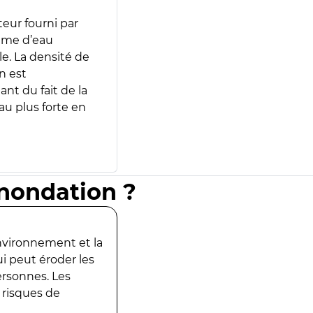
teur fourni par
lume d’eau
e. La densité de
n est
ant du fait de la
u plus forte en
inondation ?
environnement et la
ui peut éroder les
ersonnes. Les
 risques de