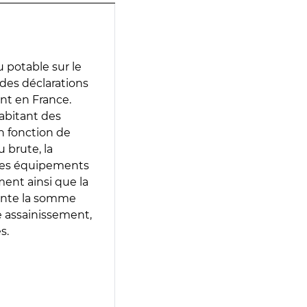
 potable sur le
r des déclarations
ent en France.
abitant des
en fonction de
 brute, la
 les équipements
ment ainsi que la
sente la somme
e assainissement,
s.