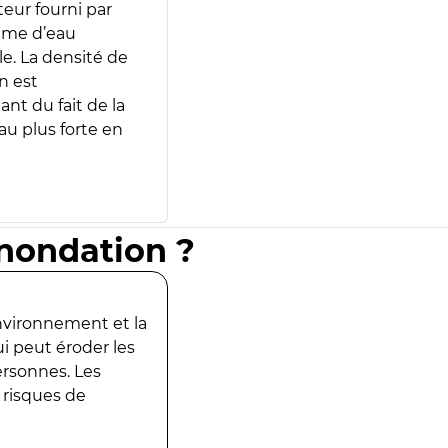
teur fourni par
lume d’eau
e. La densité de
n est
ant du fait de la
u plus forte en
inondation ?
environnement et la
ui peut éroder les
ersonnes. Les
 risques de