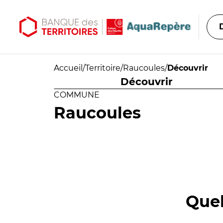
Aller au contenu principal
Aller au menu principal
Accueil
/
Territoire
/
Raucoules
/
Découvrir
Découvrir
COMMUNE
Raucoules
Quel