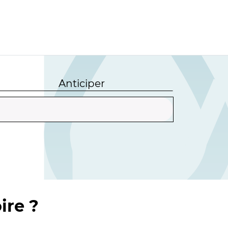
Anticiper
ire ?