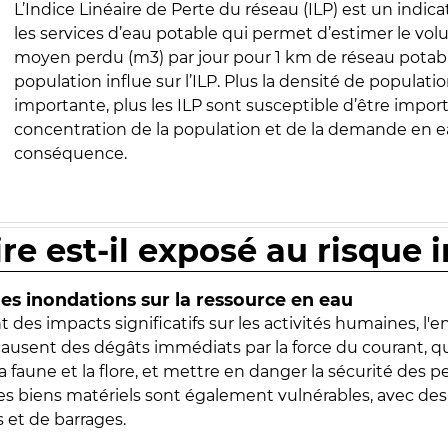
L’Indice Linéaire de Perte du réseau (ILP) est un indica
les services d’eau potable qui permet d’estimer le vo
moyen perdu (m3) par jour pour 1 km de réseau potabl
population influe sur l’ILP. Plus la densité de populatio
importante, plus les ILP sont susceptible d’être import
concentration de la population et de la demande en ea
conséquence.
ire est-il exposé au risque 
s inondations sur la ressource en eau
 des impacts significatifs sur les activités humaines, l'
 causent des dégâts immédiats par la force du courant, q
 faune et la flore, et mettre en danger la sécurité des p
 les biens matériels sont également vulnérables, avec des
 et de barrages.