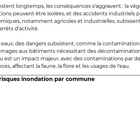
estent longtemps, les conséquences s'aggravent : la vé
tions peuvent être isolées, et des accidents industriels 
omiques, notamment agricoles et industrielles, subissen
rrêts d'activité.
es eaux, des dangers subsistent, comme la contamination
mmages aux bâtiments nécessitant des décontaminations
eau est un impact majeur, avec des contaminations par d
es, affectant la faune, la flore et les usages de l'eau.
 risques inondation par commune