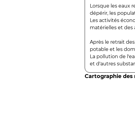
Lorsque les eaux r
dépérir, les popula
Les activités écon
matérielles et des a
Après le retrait d
potable et les do
La pollution de l'
et d'autres substanc
Cartographie des