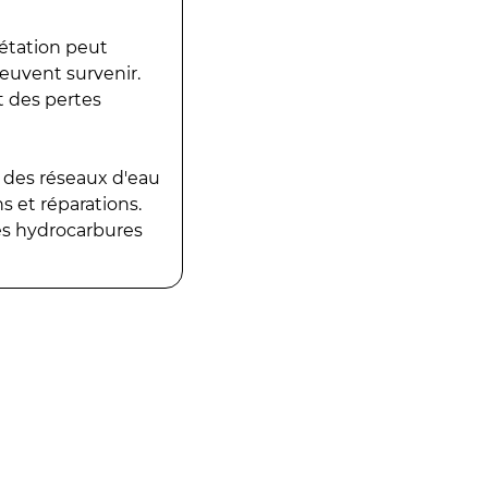
gétation peut
peuvent survenir.
t des pertes
 des réseaux d'eau
 et réparations.
es hydrocarbures