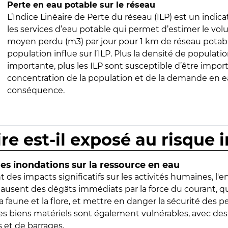
Perte en eau potable sur le réseau
L’Indice Linéaire de Perte du réseau (ILP) est un indica
les services d’eau potable qui permet d’estimer le vo
moyen perdu (m3) par jour pour 1 km de réseau potabl
population influe sur l’ILP. Plus la densité de populatio
importante, plus les ILP sont susceptible d’être import
concentration de la population et de la demande en ea
conséquence.
ire est-il exposé au risque 
s inondations sur la ressource en eau
 des impacts significatifs sur les activités humaines, l'
 causent des dégâts immédiats par la force du courant, q
 faune et la flore, et mettre en danger la sécurité des p
 les biens matériels sont également vulnérables, avec des
 et de barrages.