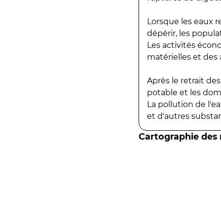
Lorsque les eaux r
dépérir, les popula
Les activités écon
matérielles et des a
Après le retrait d
potable et les do
La pollution de l'
et d'autres substanc
Cartographie des