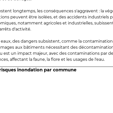
estent longtemps, les conséquences s'aggravent : la vé
tions peuvent être isolées, et des accidents industriels 
omiques, notamment agricoles et industrielles, subissen
rrêts d'activité.
es eaux, des dangers subsistent, comme la contamination
mmages aux bâtiments nécessitant des décontaminations
eau est un impact majeur, avec des contaminations par d
es, affectant la faune, la flore et les usages de l'eau.
 risques inondation par commune