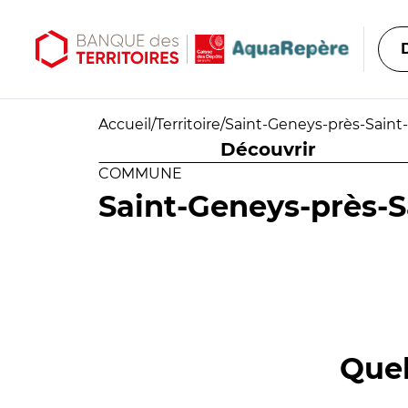
Aller au contenu principal
Aller au menu principal
Accueil
/
Territoire
/
Saint-Geneys-près-Saint
Découvrir
COMMUNE
Saint-Geneys-près-S
Quel