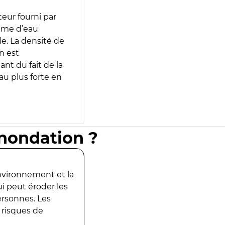
teur fourni par
lume d’eau
e. La densité de
n est
ant du fait de la
u plus forte en
inondation ?
environnement et la
ui peut éroder les
ersonnes. Les
 risques de