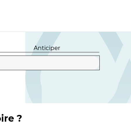
Anticiper
ire ?