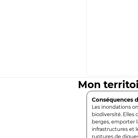
Mon territo
Conséquences de
Les inondations ont
biodiversité. Elles
berges, emporter la
infrastructures et
ruptures de digues