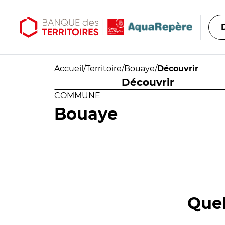
Aller au contenu principal
Aller au menu principal
Accueil
/
Territoire
/
Bouaye
/
Découvrir
Découvrir
COMMUNE
Bouaye
Quel