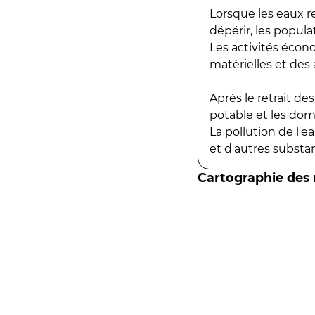
Lorsque les eaux r
dépérir, les popula
Les activités écon
matérielles et des a
Après le retrait d
potable et les do
La pollution de l'
et d'autres substanc
Cartographie des