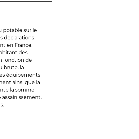
 potable sur le
es déclarations
ent en France.
abitant des
en fonction de
 brute, la
 les équipements
ment ainsi que la
sente la somme
e assainissement,
s.