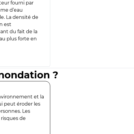
teur fourni par
lume d’eau
e. La densité de
n est
ant du fait de la
u plus forte en
inondation ?
environnement et la
ui peut éroder les
ersonnes. Les
 risques de