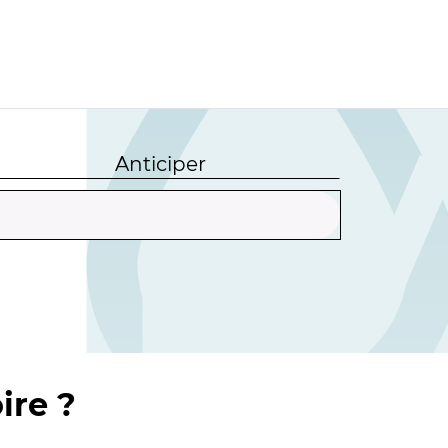
Anticiper
ire ?