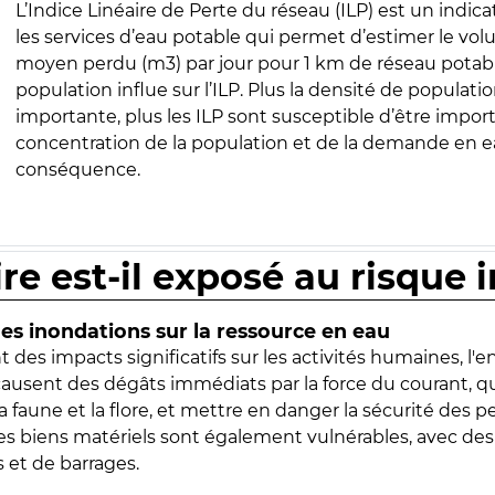
L’Indice Linéaire de Perte du réseau (ILP) est un indica
les services d’eau potable qui permet d’estimer le vo
moyen perdu (m3) par jour pour 1 km de réseau potabl
population influe sur l’ILP. Plus la densité de populatio
importante, plus les ILP sont susceptible d’être import
concentration de la population et de la demande en ea
conséquence.
ire est-il exposé au risque 
s inondations sur la ressource en eau
 des impacts significatifs sur les activités humaines, l'
 causent des dégâts immédiats par la force du courant, q
 faune et la flore, et mettre en danger la sécurité des p
 les biens matériels sont également vulnérables, avec des
 et de barrages.