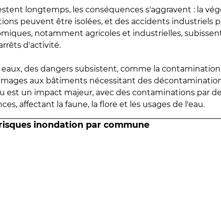
estent longtemps, les conséquences s'aggravent : la vé
tions peuvent être isolées, et des accidents industriels 
omiques, notamment agricoles et industrielles, subissen
rrêts d'activité.
es eaux, des dangers subsistent, comme la contamination
mmages aux bâtiments nécessitant des décontaminations
eau est un impact majeur, avec des contaminations par d
es, affectant la faune, la flore et les usages de l'eau.
 risques inondation par commune