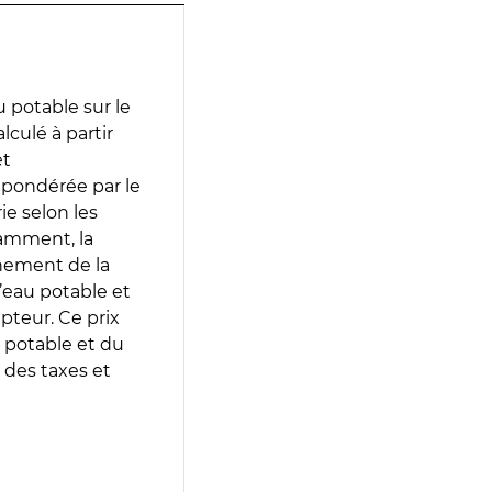
 potable sur le
lculé à partir
et
 pondérée par le
e selon les
tamment, la
gnement de la
’eau potable et
epteur. Ce prix
 potable et du
 des taxes et