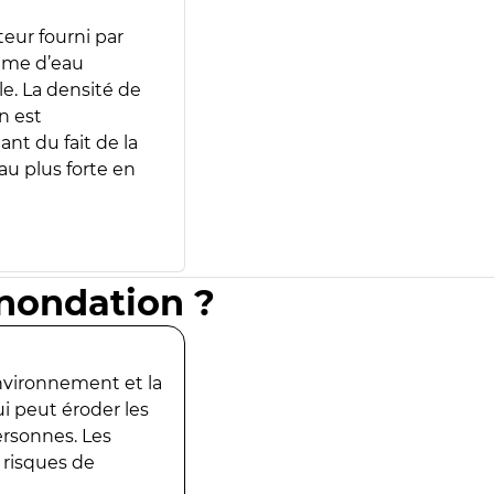
teur fourni par
lume d’eau
e. La densité de
n est
ant du fait de la
u plus forte en
inondation ?
environnement et la
ui peut éroder les
ersonnes. Les
 risques de