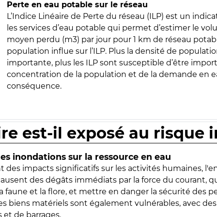
Perte en eau potable sur le réseau
L’Indice Linéaire de Perte du réseau (ILP) est un indica
les services d’eau potable qui permet d’estimer le vo
moyen perdu (m3) par jour pour 1 km de réseau potabl
population influe sur l’ILP. Plus la densité de populatio
importante, plus les ILP sont susceptible d’être import
concentration de la population et de la demande en ea
conséquence.
ire est-il exposé au risque 
s inondations sur la ressource en eau
 des impacts significatifs sur les activités humaines, l'
 causent des dégâts immédiats par la force du courant, q
 faune et la flore, et mettre en danger la sécurité des p
 les biens matériels sont également vulnérables, avec des
 et de barrages.