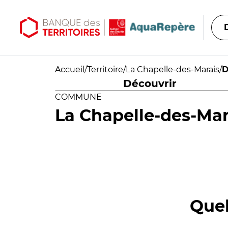
Aller au contenu principal
Aller au menu principal
Accueil
/
Territoire
/
La Chapelle-des-Marais
/
D
Découvrir
COMMUNE
La Chapelle-des-Mar
Quel