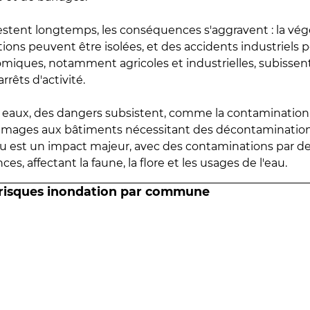
estent longtemps, les conséquences s'aggravent : la vé
tions peuvent être isolées, et des accidents industriels 
omiques, notamment agricoles et industrielles, subissen
rrêts d'activité.
es eaux, des dangers subsistent, comme la contamination
mmages aux bâtiments nécessitant des décontaminations
eau est un impact majeur, avec des contaminations par d
es, affectant la faune, la flore et les usages de l'eau.
 risques inondation par commune