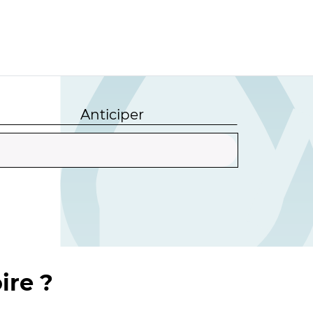
Anticiper
ire ?