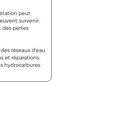
gétation peut
peuvent survenir.
t des pertes
 des réseaux d'eau
 et réparations.
es hydrocarbures