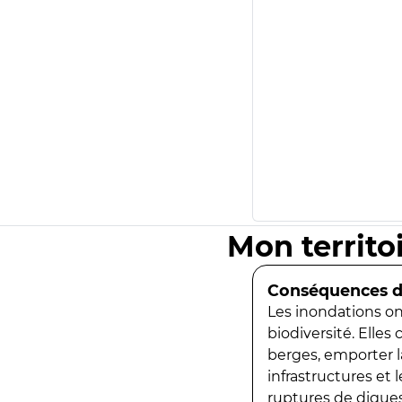
Mon territo
Conséquences de
Les inondations ont
biodiversité. Elles
berges, emporter la
infrastructures et
ruptures de digues