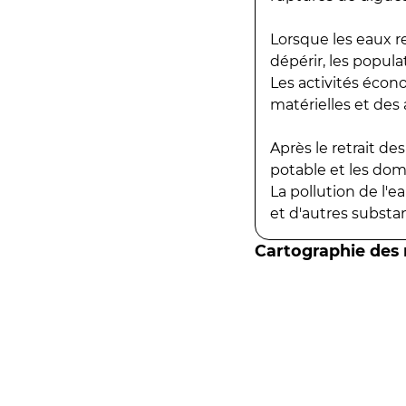
Lorsque les eaux r
dépérir, les popula
Les activités écon
matérielles et des a
Après le retrait d
potable et les do
La pollution de l'
et d'autres substanc
Cartographie des