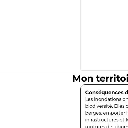
Mon territo
Conséquences de
Les inondations ont
biodiversité. Elles
berges, emporter la
infrastructures et
ruptures de digues