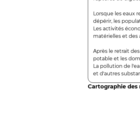
Lorsque les eaux r
dépérir, les popula
Les activités écon
matérielles et des a
Après le retrait d
potable et les do
La pollution de l'
et d'autres substanc
Cartographie des