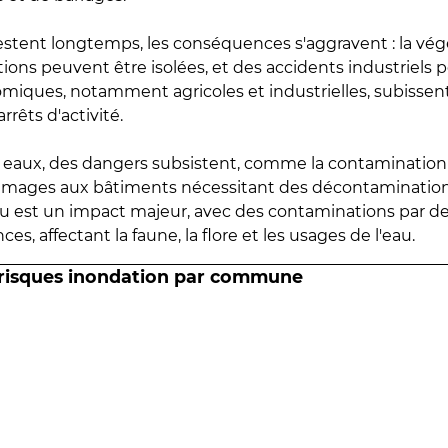
estent longtemps, les conséquences s'aggravent : la vé
tions peuvent être isolées, et des accidents industriels 
omiques, notamment agricoles et industrielles, subissen
rrêts d'activité.
es eaux, des dangers subsistent, comme la contamination
mmages aux bâtiments nécessitant des décontaminations
eau est un impact majeur, avec des contaminations par d
es, affectant la faune, la flore et les usages de l'eau.
 risques inondation par commune