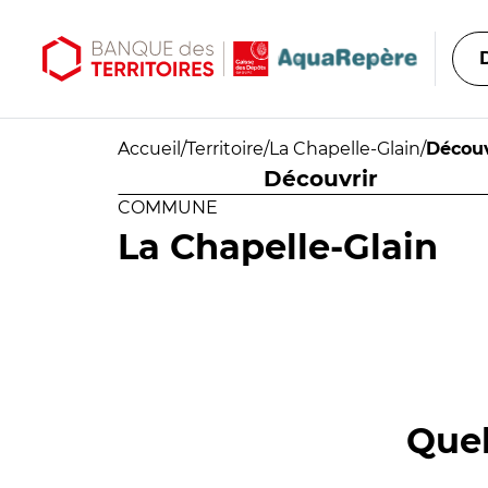
Aller au contenu principal
Aller au menu principal
Accueil
/
Territoire
/
La Chapelle-Glain
/
Découv
Découvrir
COMMUNE
La Chapelle-Glain
Quel