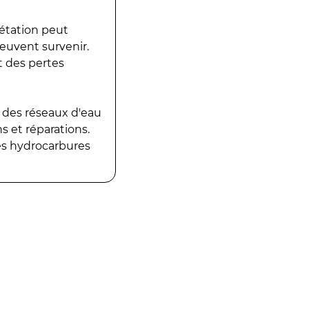
gétation peut
peuvent survenir.
t des pertes
 des réseaux d'eau
 et réparations.
es hydrocarbures