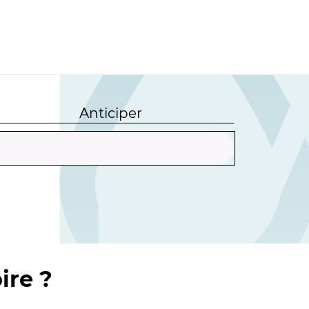
Anticiper
ire ?