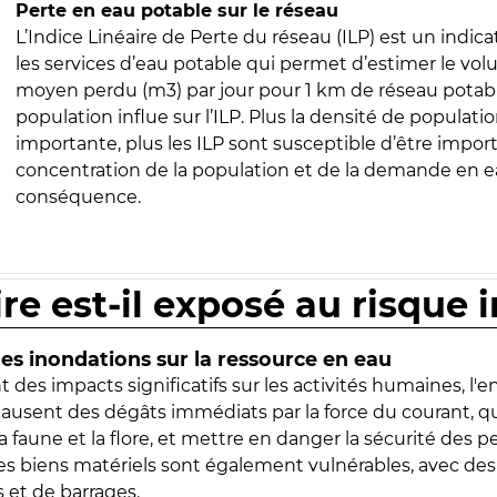
Perte en eau potable sur le réseau
L’Indice Linéaire de Perte du réseau (ILP) est un indica
les services d’eau potable qui permet d’estimer le vo
moyen perdu (m3) par jour pour 1 km de réseau potabl
population influe sur l’ILP. Plus la densité de populatio
importante, plus les ILP sont susceptible d’être import
concentration de la population et de la demande en ea
conséquence.
ire est-il exposé au risque 
s inondations sur la ressource en eau
 des impacts significatifs sur les activités humaines, l'
 causent des dégâts immédiats par la force du courant, q
 faune et la flore, et mettre en danger la sécurité des p
 les biens matériels sont également vulnérables, avec des
 et de barrages.