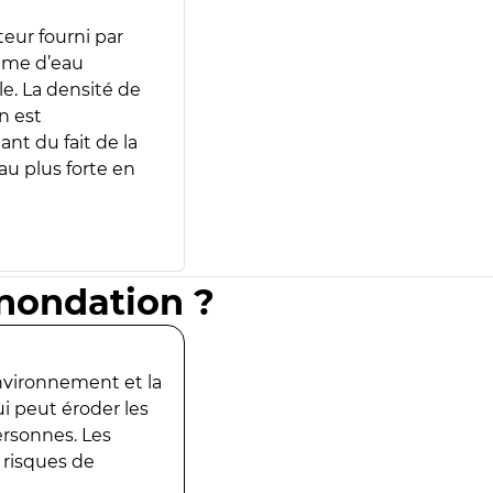
teur fourni par
lume d’eau
e. La densité de
n est
ant du fait de la
u plus forte en
inondation ?
environnement et la
ui peut éroder les
ersonnes. Les
 risques de