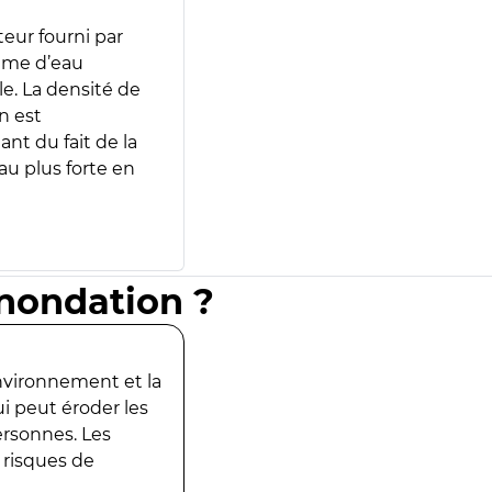
teur fourni par
lume d’eau
e. La densité de
n est
ant du fait de la
u plus forte en
inondation ?
environnement et la
ui peut éroder les
ersonnes. Les
 risques de