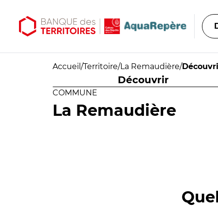
Aller au contenu principal
Aller au menu principal
Accueil
/
Territoire
/
La Remaudière
/
Découvri
Découvrir
COMMUNE
La Remaudière
Quel