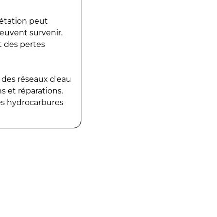
gétation peut
peuvent survenir.
t des pertes
 des réseaux d'eau
 et réparations.
es hydrocarbures