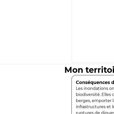
Mon territo
Conséquences de
Les inondations ont
biodiversité. Elles
berges, emporter la
infrastructures et
ruptures de digues