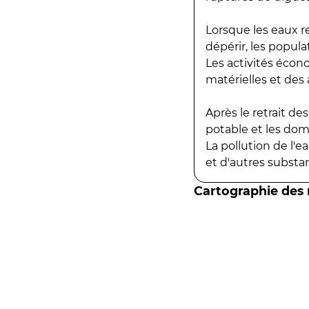
Lorsque les eaux r
dépérir, les popula
Les activités écon
matérielles et des a
Après le retrait d
potable et les do
La pollution de l'
et d'autres substanc
Cartographie des