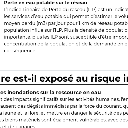
Perte en eau potable sur le réseau
L’Indice Linéaire de Perte du réseau (ILP) est un indica
les services d’eau potable qui permet d’estimer le vo
moyen perdu (m3) par jour pour 1 km de réseau potabl
population influe sur l’ILP. Plus la densité de populatio
importante, plus les ILP sont susceptible d’être import
concentration de la population et de la demande en ea
conséquence.
ire est-il exposé au risque 
s inondations sur la ressource en eau
 des impacts significatifs sur les activités humaines, l'
 causent des dégâts immédiats par la force du courant, q
 faune et la flore, et mettre en danger la sécurité des p
 les biens matériels sont également vulnérables, avec des
 et de barrages.