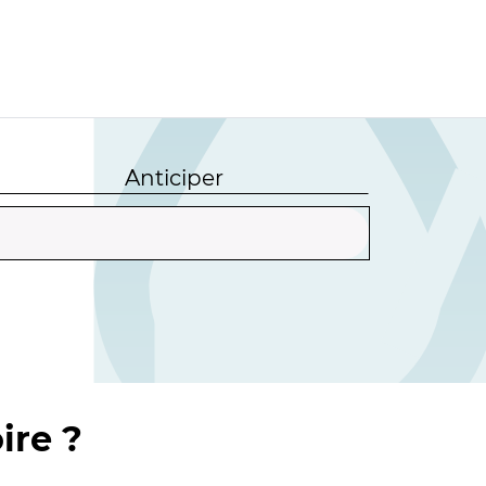
Anticiper
ire ?