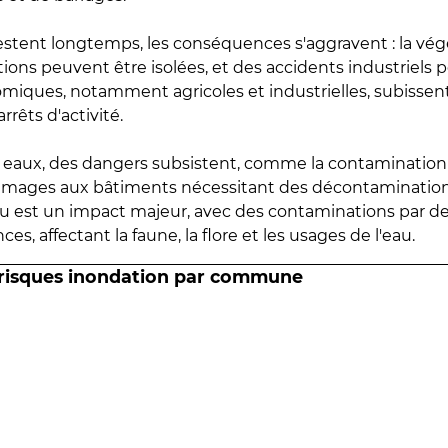
estent longtemps, les conséquences s'aggravent : la vé
tions peuvent être isolées, et des accidents industriels 
omiques, notamment agricoles et industrielles, subissen
rrêts d'activité.
es eaux, des dangers subsistent, comme la contamination
mmages aux bâtiments nécessitant des décontaminations
eau est un impact majeur, avec des contaminations par d
es, affectant la faune, la flore et les usages de l'eau.
 risques inondation par commune