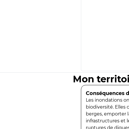
Mon territo
Conséquences de
Les inondations ont
biodiversité. Elles
berges, emporter la
infrastructures et
ruptures de digues