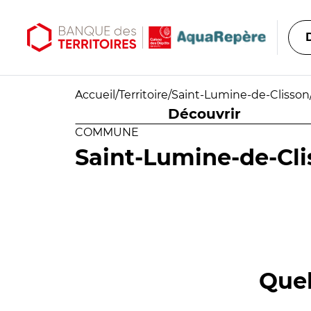
Aller au contenu principal
Aller au menu principal
Accueil
/
Territoire
/
Saint-Lumine-de-Clisson
Découvrir
COMMUNE
Saint-Lumine-de-Cli
Quel