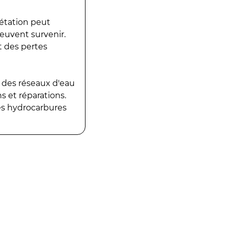
gétation peut
peuvent survenir.
t des pertes
 des réseaux d'eau
 et réparations.
es hydrocarbures