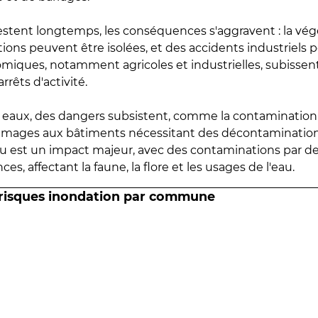
estent longtemps, les conséquences s'aggravent : la vé
tions peuvent être isolées, et des accidents industriels 
omiques, notamment agricoles et industrielles, subissen
rrêts d'activité.
es eaux, des dangers subsistent, comme la contamination
mmages aux bâtiments nécessitant des décontaminations
eau est un impact majeur, avec des contaminations par d
es, affectant la faune, la flore et les usages de l'eau.
 risques inondation par commune