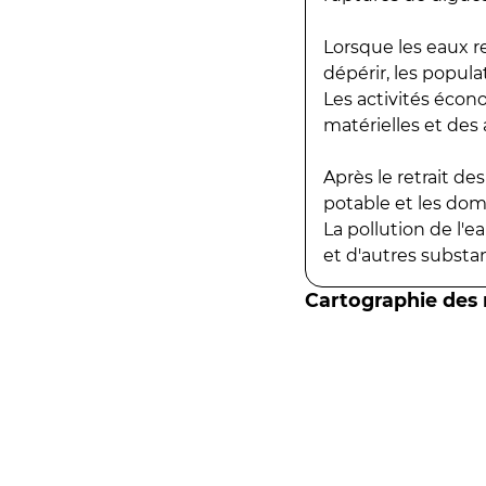
Lorsque les eaux r
dépérir, les popula
Les activités écon
matérielles et des a
Après le retrait d
potable et les do
La pollution de l'
et d'autres substanc
Cartographie des