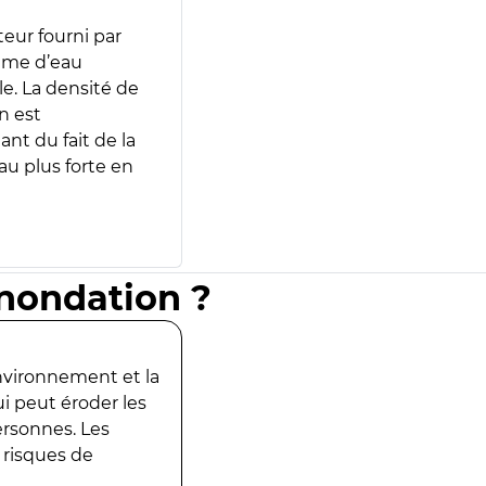
teur fourni par
lume d’eau
e. La densité de
n est
ant du fait de la
u plus forte en
inondation ?
environnement et la
ui peut éroder les
ersonnes. Les
 risques de