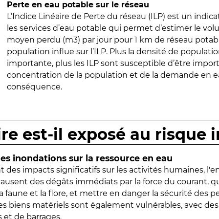
Perte en eau potable sur le réseau
L’Indice Linéaire de Perte du réseau (ILP) est un indica
les services d’eau potable qui permet d’estimer le vo
moyen perdu (m3) par jour pour 1 km de réseau potabl
population influe sur l’ILP. Plus la densité de populatio
importante, plus les ILP sont susceptible d’être import
concentration de la population et de la demande en ea
conséquence.
ire est-il exposé au risque 
s inondations sur la ressource en eau
 des impacts significatifs sur les activités humaines, l'
 causent des dégâts immédiats par la force du courant, q
 faune et la flore, et mettre en danger la sécurité des p
 les biens matériels sont également vulnérables, avec des
 et de barrages.