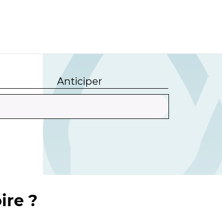
Anticiper
ire ?