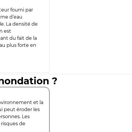
teur fourni par
lume d’eau
e. La densité de
n est
ant du fait de la
u plus forte en
inondation ?
environnement et la
ui peut éroder les
ersonnes. Les
 risques de