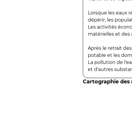
Lorsque les eaux r
dépérir, les popula
Les activités écon
matérielles et des a
Après le retrait d
potable et les do
La pollution de l'
et d'autres substanc
Cartographie des