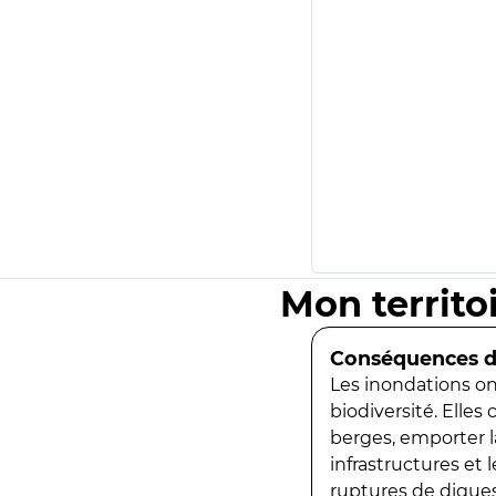
Mon territo
Conséquences de
Les inondations ont
biodiversité. Elles
berges, emporter la
infrastructures et
ruptures de digues