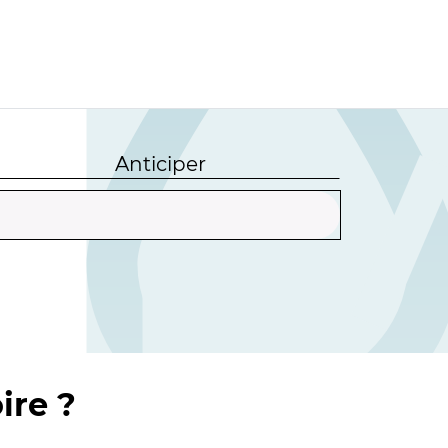
Anticiper
ire ?