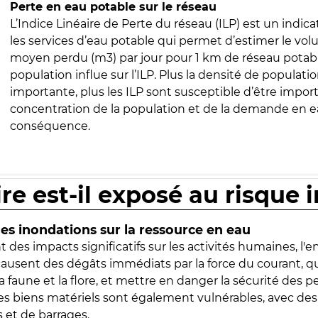
Perte en eau potable sur le réseau
L’Indice Linéaire de Perte du réseau (ILP) est un indica
les services d’eau potable qui permet d’estimer le vo
moyen perdu (m3) par jour pour 1 km de réseau potabl
population influe sur l’ILP. Plus la densité de populatio
importante, plus les ILP sont susceptible d’être import
concentration de la population et de la demande en ea
conséquence.
ire est-il exposé au risque 
s inondations sur la ressource en eau
 des impacts significatifs sur les activités humaines, l'
 causent des dégâts immédiats par la force du courant, q
 faune et la flore, et mettre en danger la sécurité des p
 les biens matériels sont également vulnérables, avec des
 et de barrages.