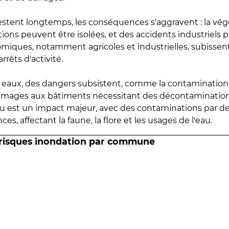
estent longtemps, les conséquences s'aggravent : la vé
tions peuvent être isolées, et des accidents industriels 
omiques, notamment agricoles et industrielles, subissen
rrêts d'activité.
es eaux, des dangers subsistent, comme la contamination
mmages aux bâtiments nécessitant des décontaminations
eau est un impact majeur, avec des contaminations par d
es, affectant la faune, la flore et les usages de l'eau.
 risques inondation par commune