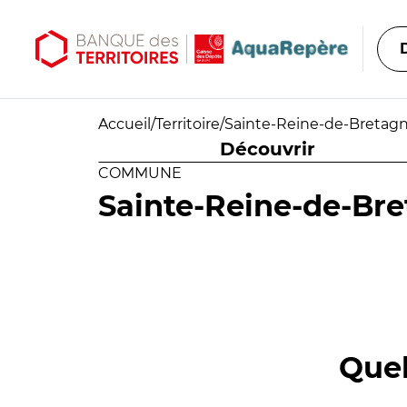
Aller au contenu principal
Aller au menu principal
Accueil
/
Territoire
/
Sainte-Reine-de-Bretag
Découvrir
COMMUNE
Sainte-Reine-de-Br
Quel