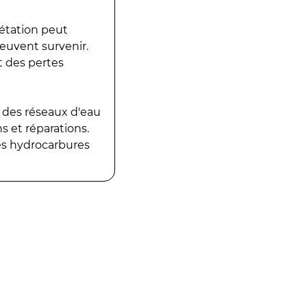
gétation peut
peuvent survenir.
t des pertes
 des réseaux d'eau
 et réparations.
es hydrocarbures