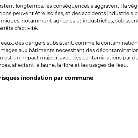
estent longtemps, les conséquences s'aggravent : la vé
tions peuvent être isolées, et des accidents industriels 
omiques, notamment agricoles et industrielles, subissen
rrêts d'activité.
es eaux, des dangers subsistent, comme la contamination
mmages aux bâtiments nécessitant des décontaminations
eau est un impact majeur, avec des contaminations par d
es, affectant la faune, la flore et les usages de l'eau.
 risques inondation par commune