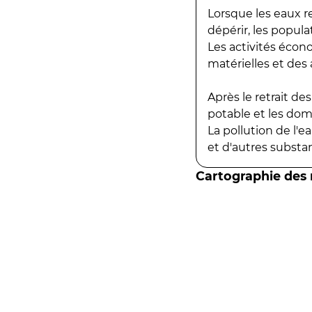
Lorsque les eaux r
dépérir, les popula
Les activités écon
matérielles et des a
Après le retrait d
potable et les do
La pollution de l'
et d'autres substanc
Cartographie des