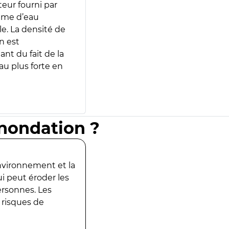
teur fourni par
lume d’eau
e. La densité de
n est
ant du fait de la
u plus forte en
inondation ?
environnement et la
ui peut éroder les
ersonnes. Les
 risques de