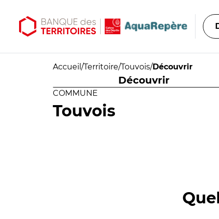
Aller au contenu principal
Aller au menu principal
Accueil
/
Territoire
/
Touvois
/
Découvrir
Découvrir
COMMUNE
Touvois
Quel