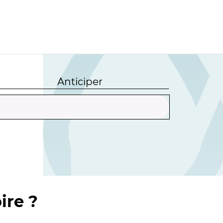
Anticiper
ire ?