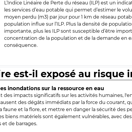
L’Indice Linéaire de Perte du réseau (ILP) est un indica
les services d’eau potable qui permet d’estimer le vo
moyen perdu (m3) par jour pour 1 km de réseau potabl
population influe sur l’ILP. Plus la densité de populatio
importante, plus les ILP sont susceptible d’être import
concentration de la population et de la demande en ea
conséquence.
ire est-il exposé au risque 
s inondations sur la ressource en eau
 des impacts significatifs sur les activités humaines, l'
 causent des dégâts immédiats par la force du courant, q
 faune et la flore, et mettre en danger la sécurité des p
 les biens matériels sont également vulnérables, avec des
 et de barrages.