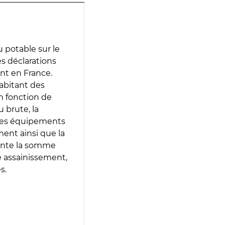
 potable sur le
es déclarations
ent en France.
abitant des
en fonction de
 brute, la
 les équipements
ment ainsi que la
sente la somme
e assainissement,
s.