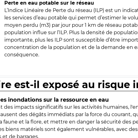
Perte en eau potable sur le réseau
L’Indice Linéaire de Perte du réseau (ILP) est un indica
les services d’eau potable qui permet d’estimer le vo
moyen perdu (m3) par jour pour 1 km de réseau potabl
population influe sur l’ILP. Plus la densité de populatio
importante, plus les ILP sont susceptible d’être import
concentration de la population et de la demande en ea
conséquence.
ire est-il exposé au risque 
s inondations sur la ressource en eau
 des impacts significatifs sur les activités humaines, l'
 causent des dégâts immédiats par la force du courant, q
 faune et la flore, et mettre en danger la sécurité des p
 les biens matériels sont également vulnérables, avec des
 et de barrages.