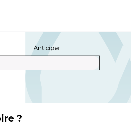
Anticiper
ire ?