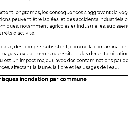
estent longtemps, les conséquences s'aggravent : la vé
tions peuvent être isolées, et des accidents industriels 
omiques, notamment agricoles et industrielles, subissen
rrêts d'activité.
es eaux, des dangers subsistent, comme la contamination
mmages aux bâtiments nécessitant des décontaminations
eau est un impact majeur, avec des contaminations par d
es, affectant la faune, la flore et les usages de l'eau.
 risques inondation par commune