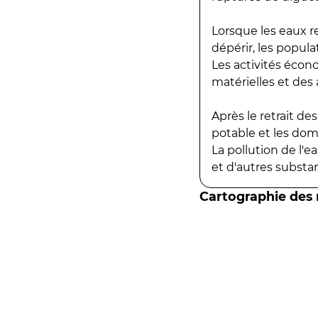
Lorsque les eaux r
dépérir, les popula
Les activités écon
matérielles et des a
Après le retrait d
potable et les do
La pollution de l'
et d'autres substanc
Cartographie des