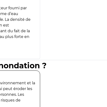
teur fourni par
lume d’eau
e. La densité de
n est
ant du fait de la
u plus forte en
inondation ?
environnement et la
ui peut éroder les
ersonnes. Les
 risques de