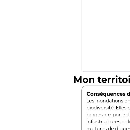
Mon territo
Conséquences de
Les inondations ont
biodiversité. Elles
berges, emporter la
infrastructures et
ruptures de digues