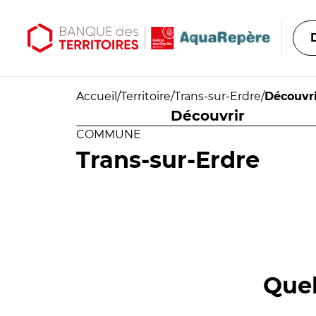
Aller au contenu principal
Aller au menu principal
Accueil
/
Territoire
/
Trans-sur-Erdre
/
Découvri
Découvrir
COMMUNE
Trans-sur-Erdre
Quel