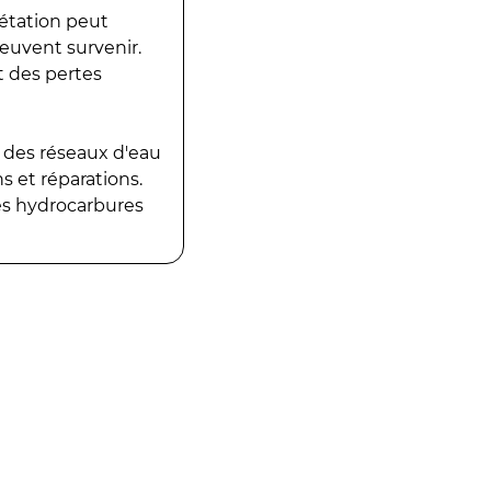
gétation peut
peuvent survenir.
t des pertes
 des réseaux d'eau
 et réparations.
es hydrocarbures