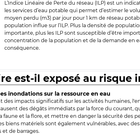
L’Indice Linéaire de Perte du réseau (ILP) est un indica
les services d’eau potable qui permet d’estimer le vo
moyen perdu (m3) par jour pour 1 km de réseau potabl
population influe sur l’ILP. Plus la densité de populatio
importante, plus les ILP sont susceptible d’être import
concentration de la population et de la demande en ea
conséquence.
ire est-il exposé au risque 
s inondations sur la ressource en eau
 des impacts significatifs sur les activités humaines, l'
 causent des dégâts immédiats par la force du courant, q
 faune et la flore, et mettre en danger la sécurité des p
 les biens matériels sont également vulnérables, avec des
 et de barrages.