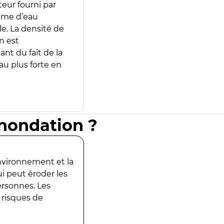
teur fourni par
lume d’eau
e. La densité de
n est
ant du fait de la
u plus forte en
inondation ?
environnement et la
ui peut éroder les
ersonnes. Les
 risques de