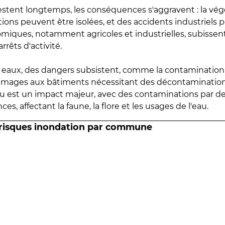
estent longtemps, les conséquences s'aggravent : la vé
tions peuvent être isolées, et des accidents industriels 
omiques, notamment agricoles et industrielles, subissen
rrêts d'activité.
es eaux, des dangers subsistent, comme la contamination
mmages aux bâtiments nécessitant des décontaminations
eau est un impact majeur, avec des contaminations par d
es, affectant la faune, la flore et les usages de l'eau.
 risques inondation par commune