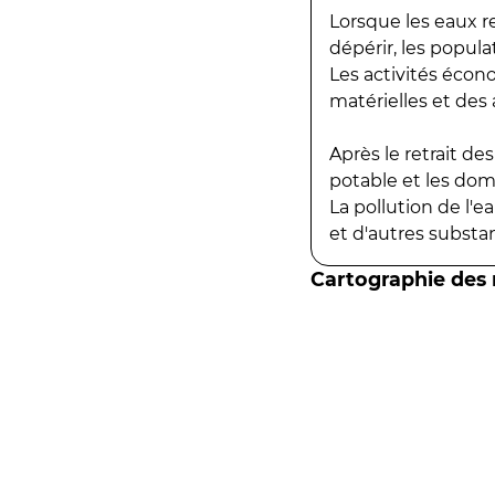
Lorsque les eaux r
dépérir, les popula
Les activités écon
matérielles et des a
Après le retrait d
potable et les do
La pollution de l'
et d'autres substanc
Cartographie des