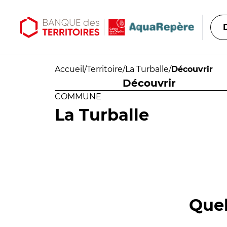
Aller au contenu principal
Aller au menu principal
Accueil
/
Territoire
/
La Turballe
/
Découvrir
Découvrir
COMMUNE
La Turballe
Quel