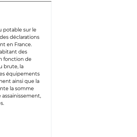
 potable sur le
r des déclarations
ent en France.
abitant des
en fonction de
 brute, la
 les équipements
ment ainsi que la
sente la somme
e assainissement,
s.