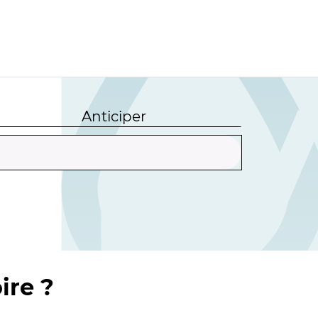
Anticiper
ire ?