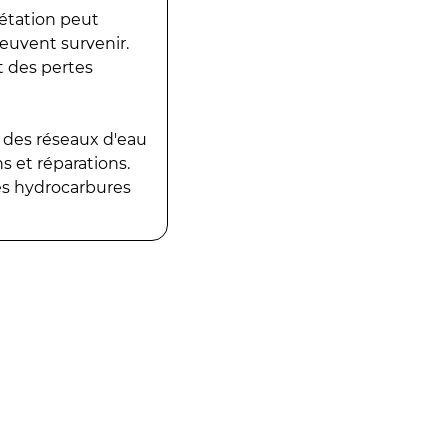
gétation peut
peuvent survenir.
t des pertes
 des réseaux d'eau
 et réparations.
es hydrocarbures