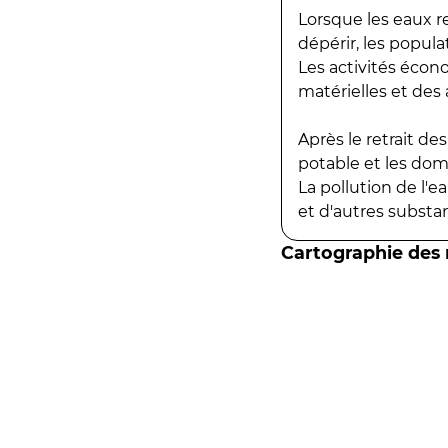
Lorsque les eaux r
dépérir, les popula
Les activités écon
matérielles et des a
Après le retrait d
potable et les do
La pollution de l'
et d'autres substanc
Cartographie des