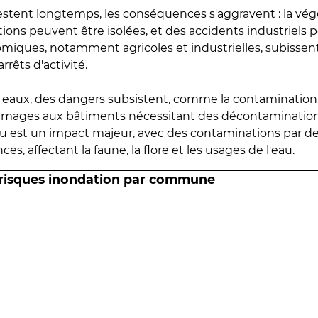
estent longtemps, les conséquences s'aggravent : la vé
tions peuvent être isolées, et des accidents industriels 
omiques, notamment agricoles et industrielles, subissen
rrêts d'activité.
es eaux, des dangers subsistent, comme la contamination
mmages aux bâtiments nécessitant des décontaminations
eau est un impact majeur, avec des contaminations par d
es, affectant la faune, la flore et les usages de l'eau.
 risques inondation par commune