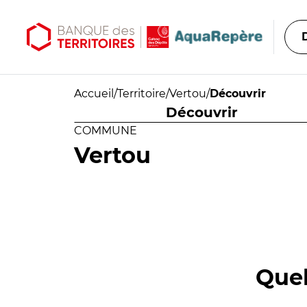
Aller au contenu principal
Aller au menu principal
Accueil
/
Territoire
/
Vertou
/
Découvrir
Découvrir
COMMUNE
Vertou
Quel