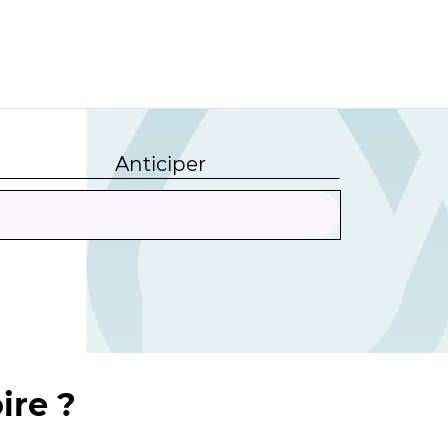
Anticiper
ire ?