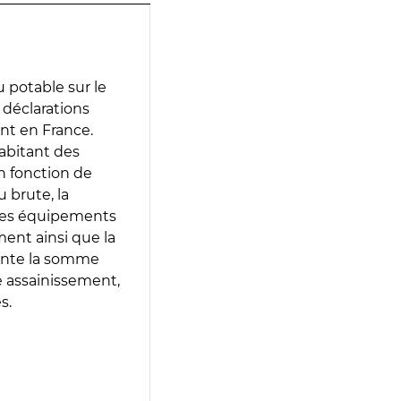
 potable sur le
s déclarations
ent en France.
abitant des
en fonction de
 brute, la
 les équipements
ment ainsi que la
sente la somme
e assainissement,
s.