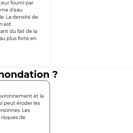
teur fourni par
lume d’eau
e. La densité de
n est
ant du fait de la
u plus forte en
inondation ?
environnement et la
ui peut éroder les
ersonnes. Les
 risques de