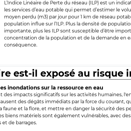
L’Indice Linéaire de Perte du réseau (ILP) est un indica
les services d’eau potable qui permet d’estimer le vo
moyen perdu (m3) par jour pour 1 km de réseau potabl
population influe sur l’ILP. Plus la densité de populatio
importante, plus les ILP sont susceptible d’être import
concentration de la population et de la demande en ea
conséquence.
ire est-il exposé au risque 
s inondations sur la ressource en eau
 des impacts significatifs sur les activités humaines, l'
 causent des dégâts immédiats par la force du courant, q
 faune et la flore, et mettre en danger la sécurité des p
 les biens matériels sont également vulnérables, avec des
 et de barrages.