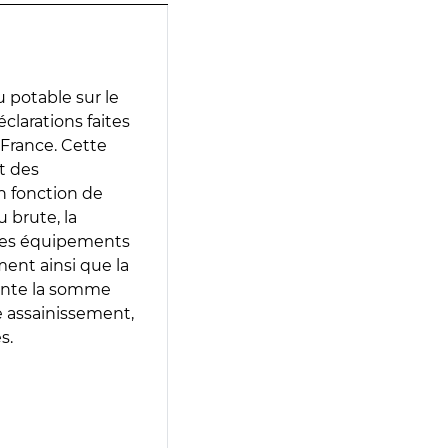
 potable sur le
éclarations faites
 France. Cette
t des
en fonction de
 brute, la
 les équipements
ment ainsi que la
sente la somme
e assainissement,
s.