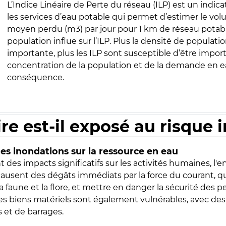
L’Indice Linéaire de Perte du réseau (ILP) est un indica
les services d’eau potable qui permet d’estimer le vo
moyen perdu (m3) par jour pour 1 km de réseau potabl
population influe sur l’ILP. Plus la densité de populatio
importante, plus les ILP sont susceptible d’être import
concentration de la population et de la demande en ea
conséquence.
ire est-il exposé au risque 
s inondations sur la ressource en eau
 des impacts significatifs sur les activités humaines, l'
 causent des dégâts immédiats par la force du courant, q
 faune et la flore, et mettre en danger la sécurité des p
 les biens matériels sont également vulnérables, avec des
 et de barrages.