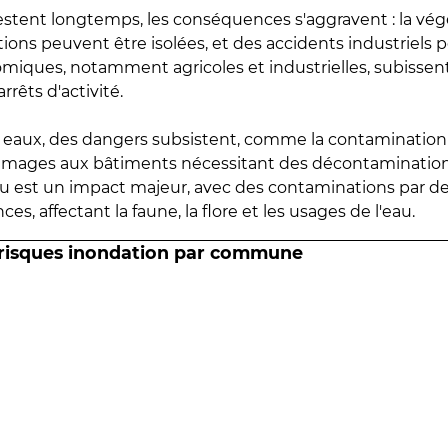
estent longtemps, les conséquences s'aggravent : la vé
tions peuvent être isolées, et des accidents industriels 
omiques, notamment agricoles et industrielles, subissen
rrêts d'activité.
es eaux, des dangers subsistent, comme la contamination
mmages aux bâtiments nécessitant des décontaminations
eau est un impact majeur, avec des contaminations par d
es, affectant la faune, la flore et les usages de l'eau.
 risques inondation par commune