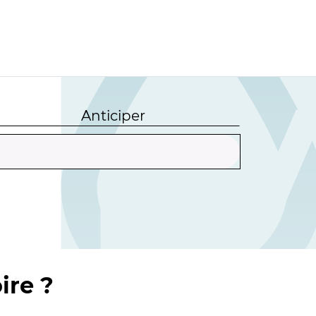
Anticiper
ire ?