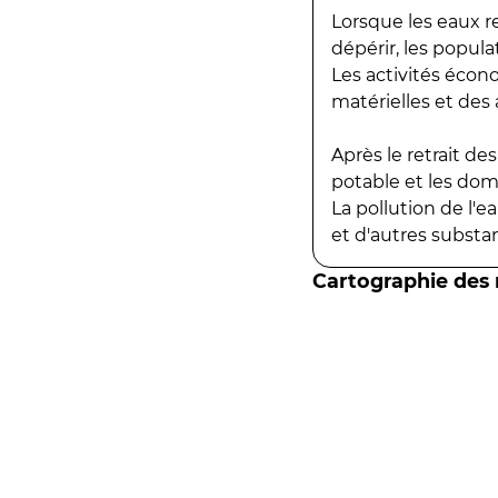
Lorsque les eaux r
dépérir, les popula
Les activités écon
matérielles et des a
Après le retrait d
potable et les do
La pollution de l'
et d'autres substanc
Cartographie des