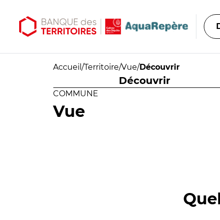
Aller au contenu principal
Aller au menu principal
Accueil
/
Territoire
/
Vue
/
Découvrir
Découvrir
COMMUNE
Vue
Quel