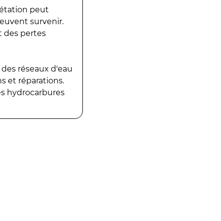
gétation peut
peuvent survenir.
t des pertes
 des réseaux d'eau
 et réparations.
es hydrocarbures