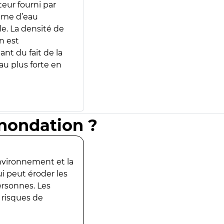
teur fourni par
lume d’eau
e. La densité de
n est
ant du fait de la
u plus forte en
inondation ?
environnement et la
ui peut éroder les
ersonnes. Les
 risques de