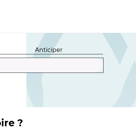
Anticiper
ire ?