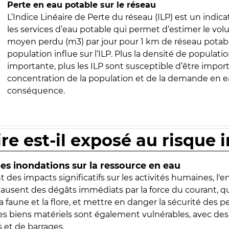
Perte en eau potable sur le réseau
L’Indice Linéaire de Perte du réseau (ILP) est un indica
les services d’eau potable qui permet d’estimer le vo
moyen perdu (m3) par jour pour 1 km de réseau potabl
population influe sur l’ILP. Plus la densité de populatio
importante, plus les ILP sont susceptible d’être import
concentration de la population et de la demande en ea
conséquence.
ire est-il exposé au risque 
s inondations sur la ressource en eau
 des impacts significatifs sur les activités humaines, l'
 causent des dégâts immédiats par la force du courant, q
 faune et la flore, et mettre en danger la sécurité des p
 les biens matériels sont également vulnérables, avec des
 et de barrages.