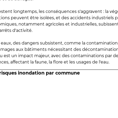
estent longtemps, les conséquences s'aggravent : la vé
tions peuvent être isolées, et des accidents industriels 
omiques, notamment agricoles et industrielles, subissen
rrêts d'activité.
es eaux, des dangers subsistent, comme la contamination
mmages aux bâtiments nécessitant des décontaminations
eau est un impact majeur, avec des contaminations par d
es, affectant la faune, la flore et les usages de l'eau.
 risques inondation par commune