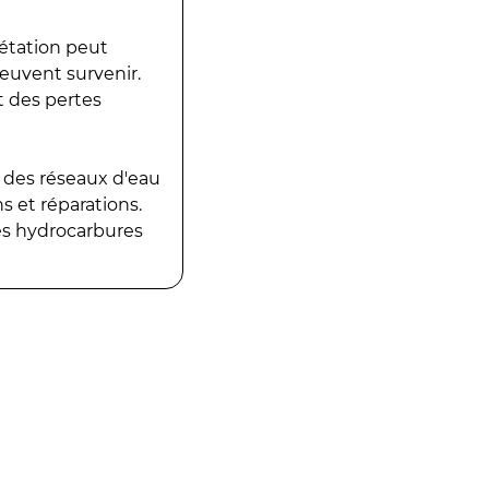
gétation peut
peuvent survenir.
t des pertes
 des réseaux d'eau
 et réparations.
es hydrocarbures