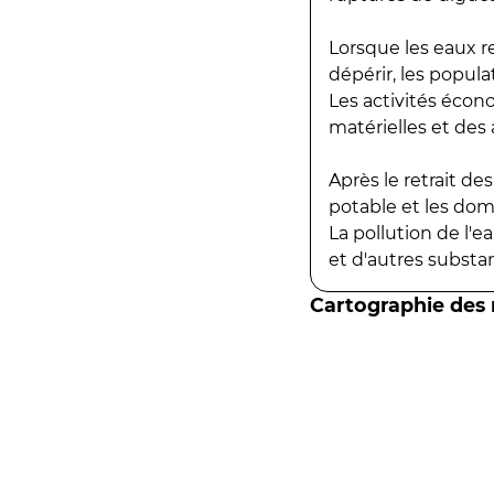
Lorsque les eaux r
dépérir, les popula
Les activités écon
matérielles et des a
Après le retrait d
potable et les do
La pollution de l'
et d'autres substanc
Cartographie des