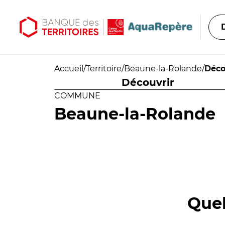
Aller au contenu principal
Aller au menu principal
Accueil
/
Territoire
/
Beaune-la-Rolande
/
Déco
Découvrir
COMMUNE
Beaune-la-Rolande
Quel