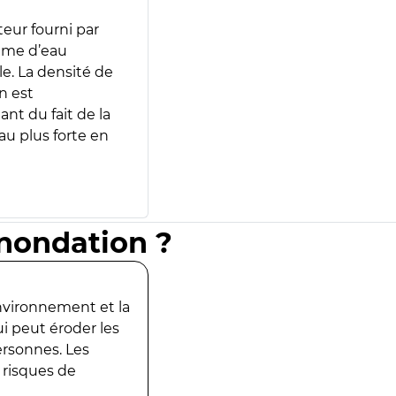
teur fourni par
lume d’eau
e. La densité de
n est
ant du fait de la
u plus forte en
inondation ?
environnement et la
ui peut éroder les
ersonnes. Les
 risques de