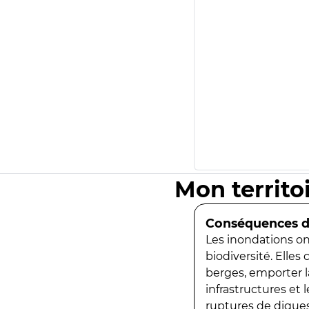
Mon territo
Conséquences de
Les inondations ont
biodiversité. Elles
berges, emporter la
infrastructures et
ruptures de digues