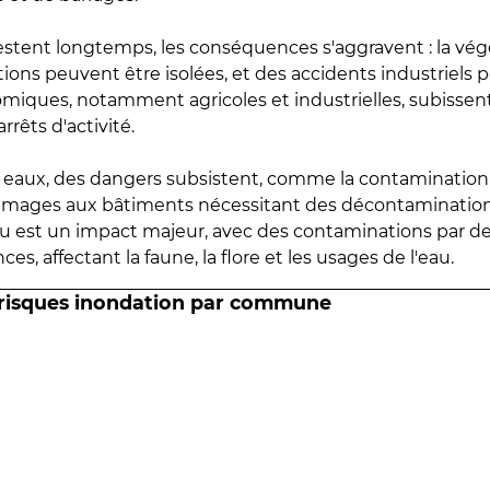
estent longtemps, les conséquences s'aggravent : la vé
tions peuvent être isolées, et des accidents industriels 
omiques, notamment agricoles et industrielles, subissen
rrêts d'activité.
es eaux, des dangers subsistent, comme la contamination
mmages aux bâtiments nécessitant des décontaminations
eau est un impact majeur, avec des contaminations par d
es, affectant la faune, la flore et les usages de l'eau.
 risques inondation par commune