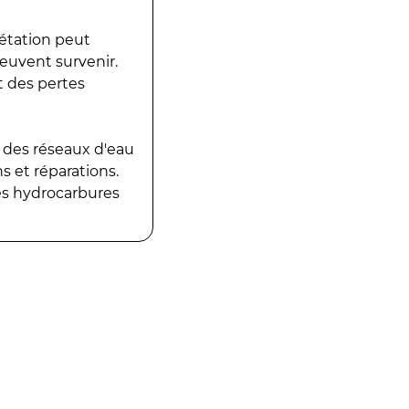
gétation peut
peuvent survenir.
t des pertes
 des réseaux d'eau
 et réparations.
es hydrocarbures