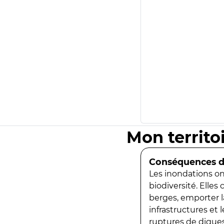
Mon territo
Conséquences de
Les inondations ont
biodiversité. Elles
berges, emporter la
infrastructures et
ruptures de digues