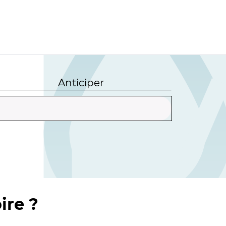
Anticiper
ire ?