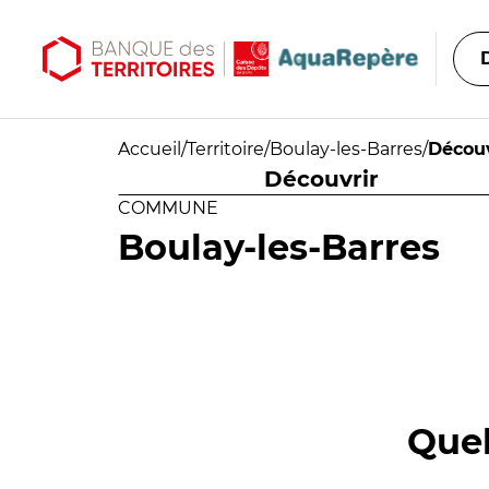
Aller au contenu principal
Aller au menu principal
Accueil
/
Territoire
/
Boulay-les-Barres
/
Découv
Découvrir
COMMUNE
Boulay-les-Barres
Quel