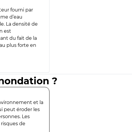
teur fourni par
lume d’eau
e. La densité de
n est
ant du fait de la
u plus forte en
inondation ?
environnement et la
ui peut éroder les
ersonnes. Les
 risques de