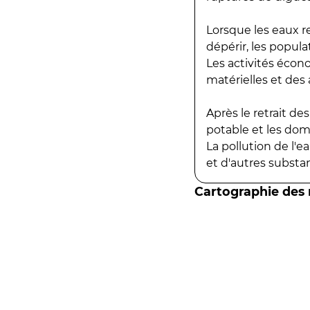
Lorsque les eaux r
dépérir, les popula
Les activités écon
matérielles et des a
Après le retrait d
potable et les do
La pollution de l'
et d'autres substanc
Cartographie des