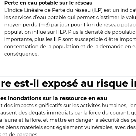
Perte en eau potable sur le réseau
L’Indice Linéaire de Perte du réseau (ILP) est un indica
les services d’eau potable qui permet d’estimer le vo
moyen perdu (m3) par jour pour 1 km de réseau potabl
population influe sur l’ILP. Plus la densité de populatio
importante, plus les ILP sont susceptible d’être import
concentration de la population et de la demande en ea
conséquence.
ire est-il exposé au risque 
s inondations sur la ressource en eau
 des impacts significatifs sur les activités humaines, l'
 causent des dégâts immédiats par la force du courant, q
 faune et la flore, et mettre en danger la sécurité des p
 les biens matériels sont également vulnérables, avec des
 et de barrages.