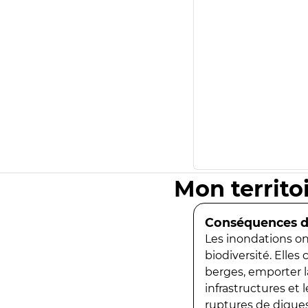
Mon territo
Conséquences de
Les inondations ont
biodiversité. Elles
berges, emporter la
infrastructures et
ruptures de digues