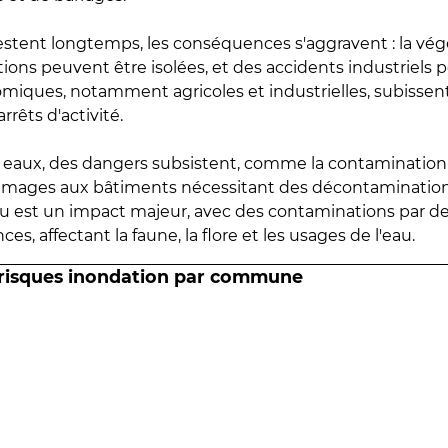
estent longtemps, les conséquences s'aggravent : la vé
tions peuvent être isolées, et des accidents industriels 
omiques, notamment agricoles et industrielles, subissen
rrêts d'activité.
es eaux, des dangers subsistent, comme la contamination
mmages aux bâtiments nécessitant des décontaminations
eau est un impact majeur, avec des contaminations par d
es, affectant la faune, la flore et les usages de l'eau.
 risques inondation par commune