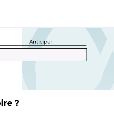
Anticiper
ire ?