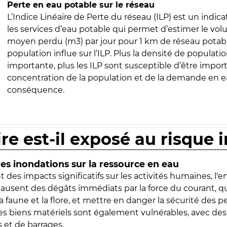
Perte en eau potable sur le réseau
L’Indice Linéaire de Perte du réseau (ILP) est un indica
les services d’eau potable qui permet d’estimer le vo
moyen perdu (m3) par jour pour 1 km de réseau potabl
population influe sur l’ILP. Plus la densité de populatio
importante, plus les ILP sont susceptible d’être import
concentration de la population et de la demande en ea
conséquence.
ire est-il exposé au risque 
s inondations sur la ressource en eau
 des impacts significatifs sur les activités humaines, l'
 causent des dégâts immédiats par la force du courant, q
 faune et la flore, et mettre en danger la sécurité des p
 les biens matériels sont également vulnérables, avec des
 et de barrages.