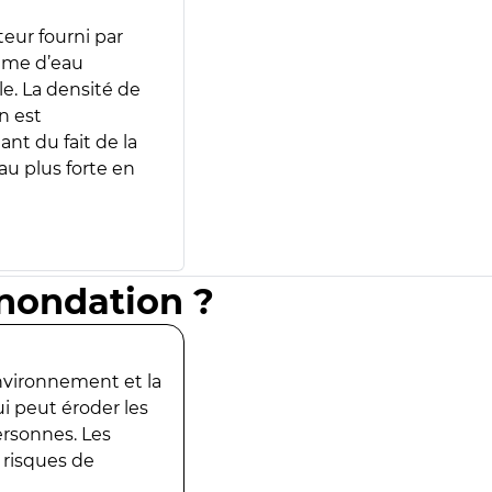
teur fourni par
lume d’eau
e. La densité de
n est
ant du fait de la
u plus forte en
inondation ?
environnement et la
ui peut éroder les
ersonnes. Les
 risques de