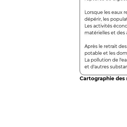
Lorsque les eaux r
dépérir, les popula
Les activités écon
matérielles et des a
Après le retrait d
potable et les do
La pollution de l'
et d'autres substanc
Cartographie des