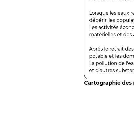
Lorsque les eaux r
dépérir, les popula
Les activités écon
matérielles et des a
Après le retrait d
potable et les do
La pollution de l'
et d'autres substanc
Cartographie des