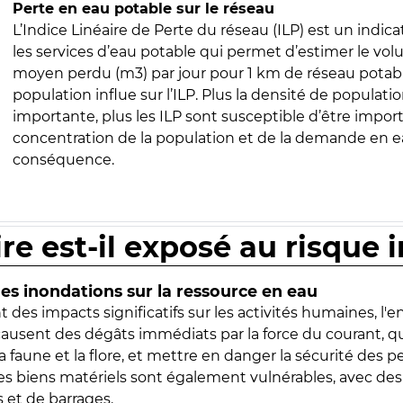
Perte en eau potable sur le réseau
L’Indice Linéaire de Perte du réseau (ILP) est un indica
les services d’eau potable qui permet d’estimer le vo
moyen perdu (m3) par jour pour 1 km de réseau potabl
population influe sur l’ILP. Plus la densité de populatio
importante, plus les ILP sont susceptible d’être import
concentration de la population et de la demande en ea
conséquence.
ire est-il exposé au risque 
s inondations sur la ressource en eau
 des impacts significatifs sur les activités humaines, l'
 causent des dégâts immédiats par la force du courant, q
 faune et la flore, et mettre en danger la sécurité des p
 les biens matériels sont également vulnérables, avec des
 et de barrages.