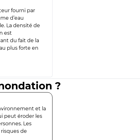
teur fourni par
lume d’eau
e. La densité de
n est
ant du fait de la
u plus forte en
inondation ?
environnement et la
ui peut éroder les
ersonnes. Les
 risques de