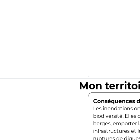
Mon territo
Conséquences de
Les inondations ont
biodiversité. Elles
berges, emporter la
infrastructures et
ruptures de digues