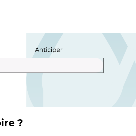
Anticiper
ire ?