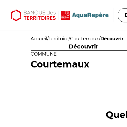
Aller au contenu principal
Aller au menu principal
Accueil
/
Territoire
/
Courtemaux
/
Découvrir
Découvrir
COMMUNE
Courtemaux
Quel