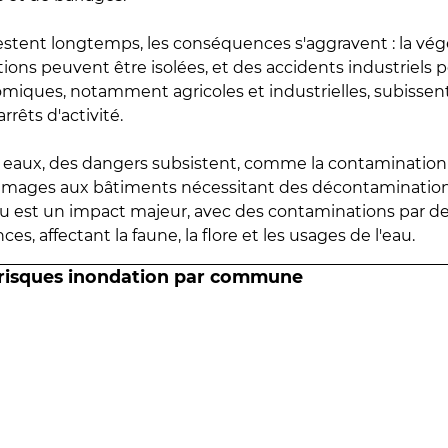
estent longtemps, les conséquences s'aggravent : la vé
tions peuvent être isolées, et des accidents industriels 
omiques, notamment agricoles et industrielles, subissen
rrêts d'activité.
es eaux, des dangers subsistent, comme la contamination
mmages aux bâtiments nécessitant des décontaminations
eau est un impact majeur, avec des contaminations par d
es, affectant la faune, la flore et les usages de l'eau.
 risques inondation par commune