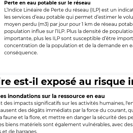
Perte en eau potable sur le réseau
L’Indice Linéaire de Perte du réseau (ILP) est un indica
les services d’eau potable qui permet d’estimer le vo
moyen perdu (m3) par jour pour 1 km de réseau potabl
population influe sur l’ILP. Plus la densité de populatio
importante, plus les ILP sont susceptible d’être import
concentration de la population et de la demande en ea
conséquence.
ire est-il exposé au risque 
s inondations sur la ressource en eau
 des impacts significatifs sur les activités humaines, l'
 causent des dégâts immédiats par la force du courant, q
 faune et la flore, et mettre en danger la sécurité des p
 les biens matériels sont également vulnérables, avec des
 et de barrages.