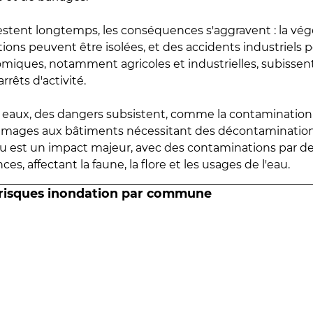
estent longtemps, les conséquences s'aggravent : la vé
tions peuvent être isolées, et des accidents industriels 
omiques, notamment agricoles et industrielles, subissen
rrêts d'activité.
es eaux, des dangers subsistent, comme la contamination
mmages aux bâtiments nécessitant des décontaminations
eau est un impact majeur, avec des contaminations par d
es, affectant la faune, la flore et les usages de l'eau.
 risques inondation par commune