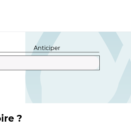
Anticiper
ire ?