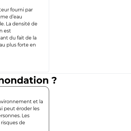
teur fourni par
lume d’eau
e. La densité de
n est
ant du fait de la
u plus forte en
inondation ?
environnement et la
ui peut éroder les
ersonnes. Les
 risques de