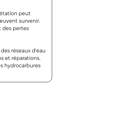
gétation peut
peuvent survenir.
t des pertes
 des réseaux d'eau
 et réparations.
es hydrocarbures