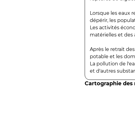
Lorsque les eaux r
dépérir, les popula
Les activités écon
matérielles et des a
Après le retrait d
potable et les do
La pollution de l'
et d'autres substanc
Cartographie des