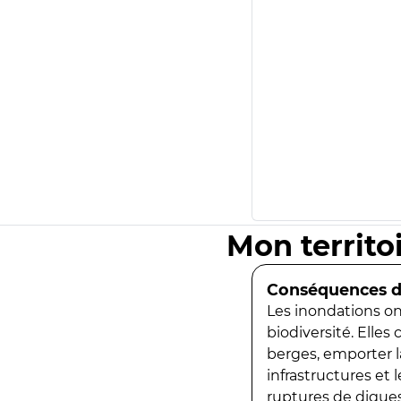
Mon territo
Conséquences de
Les inondations ont
biodiversité. Elles
berges, emporter la
infrastructures et
ruptures de digues