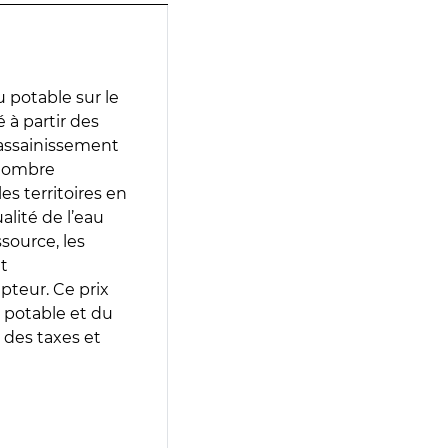
 potable sur le
é à partir des
d’assainissement
 nombre
es territoires en
lité de l’eau
source, les
t
epteur. Ce prix
 potable et du
 des taxes et