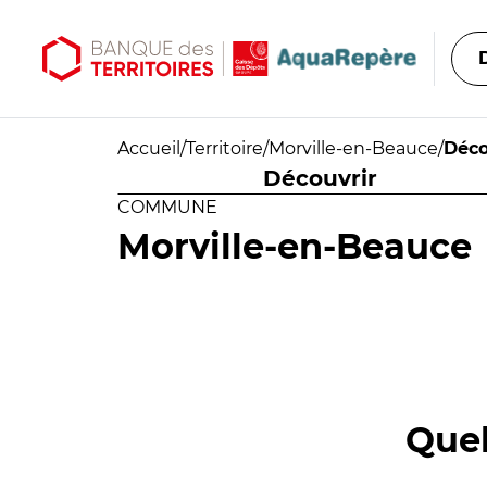
Aller au contenu principal
Aller au menu principal
Accueil
/
Territoire
/
Morville-en-Beauce
/
Déco
Découvrir
COMMUNE
Morville-en-Beauce
Quel