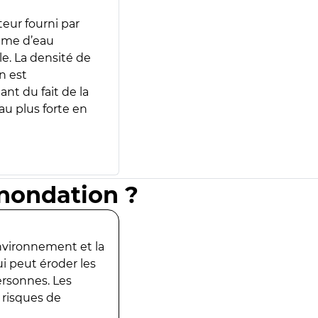
teur fourni par
lume d’eau
e. La densité de
n est
ant du fait de la
u plus forte en
inondation ?
environnement et la
ui peut éroder les
ersonnes. Les
 risques de