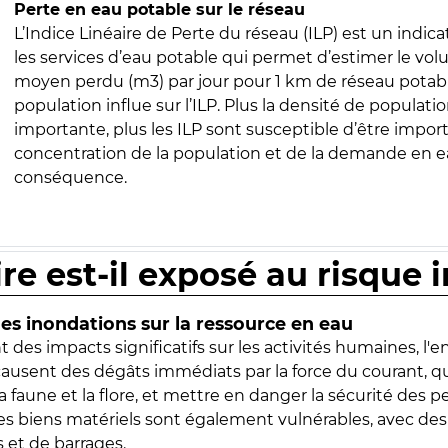
Perte en eau potable sur le réseau
L’Indice Linéaire de Perte du réseau (ILP) est un indica
les services d’eau potable qui permet d’estimer le vo
moyen perdu (m3) par jour pour 1 km de réseau potabl
population influe sur l’ILP. Plus la densité de populatio
importante, plus les ILP sont susceptible d’être import
concentration de la population et de la demande en ea
conséquence.
ire est-il exposé au risque 
s inondations sur la ressource en eau
 des impacts significatifs sur les activités humaines, l'
 causent des dégâts immédiats par la force du courant, q
 faune et la flore, et mettre en danger la sécurité des p
 les biens matériels sont également vulnérables, avec des
 et de barrages.