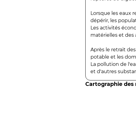
Lorsque les eaux r
dépérir, les popula
Les activités écon
matérielles et des a
Après le retrait d
potable et les do
La pollution de l'
et d'autres substanc
Cartographie des