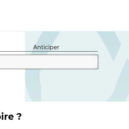
Anticiper
ire ?