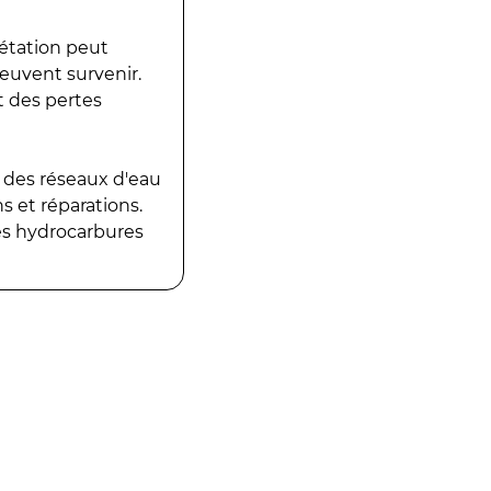
gétation peut
peuvent survenir.
t des pertes
 des réseaux d'eau
 et réparations.
es hydrocarbures