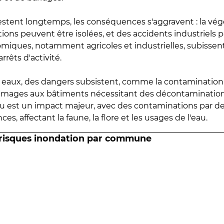
estent longtemps, les conséquences s'aggravent : la vé
tions peuvent être isolées, et des accidents industriels 
omiques, notamment agricoles et industrielles, subissen
rrêts d'activité.
es eaux, des dangers subsistent, comme la contamination
mmages aux bâtiments nécessitant des décontaminations
eau est un impact majeur, avec des contaminations par d
es, affectant la faune, la flore et les usages de l'eau.
 risques inondation par commune