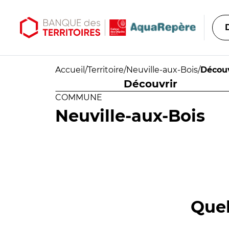
Aller au contenu principal
Aller au menu principal
Accueil
/
Territoire
/
Neuville-aux-Bois
/
Découv
Découvrir
COMMUNE
Neuville-aux-Bois
Quel