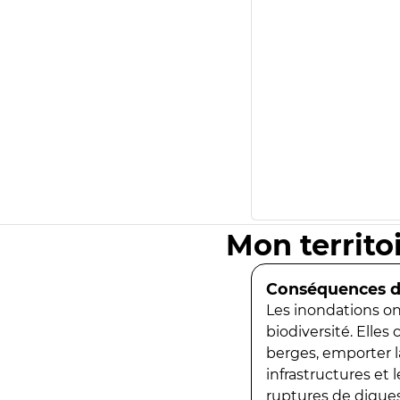
Mon territo
Conséquences de
Les inondations ont
biodiversité. Elles
berges, emporter la
infrastructures et
ruptures de digues