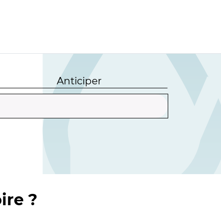
Anticiper
ire ?