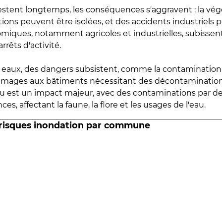
estent longtemps, les conséquences s'aggravent : la vé
tions peuvent être isolées, et des accidents industriels 
omiques, notamment agricoles et industrielles, subissen
rrêts d'activité.
es eaux, des dangers subsistent, comme la contamination
mmages aux bâtiments nécessitant des décontaminations
eau est un impact majeur, avec des contaminations par d
es, affectant la faune, la flore et les usages de l'eau.
 risques inondation par commune