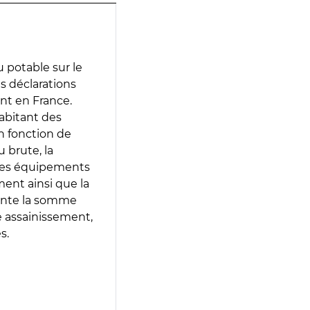
 potable sur le
es déclarations
ent en France.
abitant des
en fonction de
 brute, la
 les équipements
ment ainsi que la
sente la somme
e assainissement,
s.