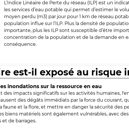
L’Indice Linéaire de Perte du réseau (ILP) est un indica
les services d’eau potable qui permet d’estimer le vo
moyen perdu (m3) par jour pour 1 km de réseau potabl
population influe sur l’ILP. Plus la densité de populatio
importante, plus les ILP sont susceptible d’être import
concentration de la population et de la demande en ea
conséquence.
ire est-il exposé au risque 
s inondations sur la ressource en eau
 des impacts significatifs sur les activités humaines, l'
 causent des dégâts immédiats par la force du courant, q
 faune et la flore, et mettre en danger la sécurité des p
 les biens matériels sont également vulnérables, avec des
 et de barrages.