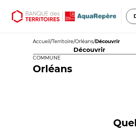
Aller au contenu principal
Aller au menu principal
Accueil
/
Territoire
/
Orléans
/
Découvrir
Découvrir
COMMUNE
Orléans
Quel