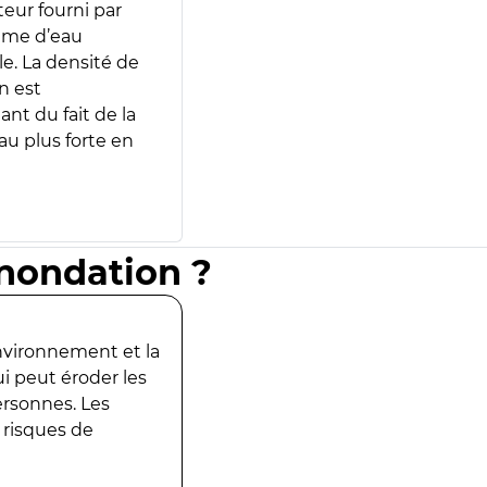
teur fourni par
lume d’eau
e. La densité de
n est
ant du fait de la
u plus forte en
inondation ?
environnement et la
ui peut éroder les
ersonnes. Les
 risques de