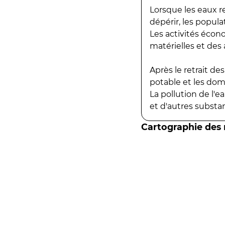
Lorsque les eaux r
dépérir, les popula
Les activités écon
matérielles et des a
Après le retrait d
potable et les do
La pollution de l'
et d'autres substanc
Cartographie des