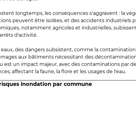
estent longtemps, les conséquences s'aggravent : la vé
tions peuvent être isolées, et des accidents industriels 
omiques, notamment agricoles et industrielles, subissen
rrêts d'activité.
es eaux, des dangers subsistent, comme la contamination
mmages aux bâtiments nécessitant des décontaminations
eau est un impact majeur, avec des contaminations par d
es, affectant la faune, la flore et les usages de l'eau.
 risques inondation par commune