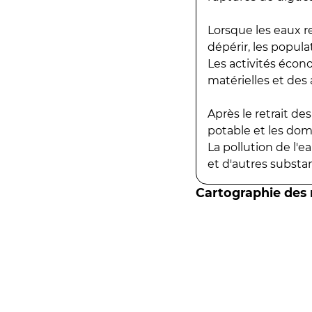
Lorsque les eaux r
dépérir, les popula
Les activités écon
matérielles et des a
Après le retrait d
potable et les do
La pollution de l'
et d'autres substanc
Cartographie des