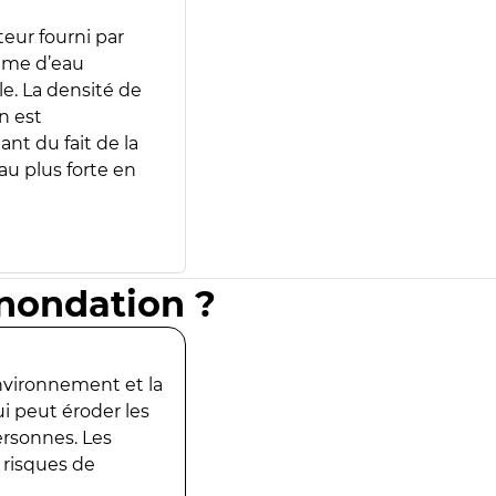
teur fourni par
lume d’eau
e. La densité de
n est
ant du fait de la
u plus forte en
inondation ?
environnement et la
ui peut éroder les
ersonnes. Les
 risques de