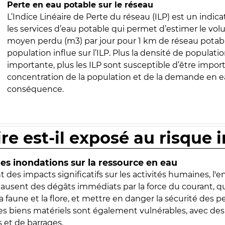
Perte en eau potable sur le réseau
L’Indice Linéaire de Perte du réseau (ILP) est un indica
les services d’eau potable qui permet d’estimer le vo
moyen perdu (m3) par jour pour 1 km de réseau potabl
population influe sur l’ILP. Plus la densité de populatio
importante, plus les ILP sont susceptible d’être import
concentration de la population et de la demande en ea
conséquence.
ire est-il exposé au risque 
s inondations sur la ressource en eau
 des impacts significatifs sur les activités humaines, l'
 causent des dégâts immédiats par la force du courant, q
 faune et la flore, et mettre en danger la sécurité des p
 les biens matériels sont également vulnérables, avec des
 et de barrages.