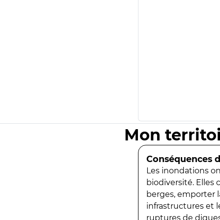
Mon territo
Conséquences de
Les inondations ont
biodiversité. Elles
berges, emporter la
infrastructures et
ruptures de digues