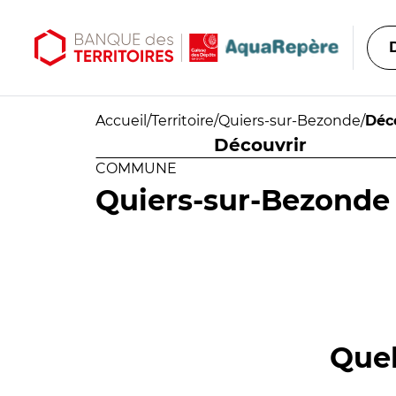
Aller au contenu principal
Aller au menu principal
Accueil
/
Territoire
/
Quiers-sur-Bezonde
/
Déc
Découvrir
COMMUNE
Quiers-sur-Bezonde
Quel