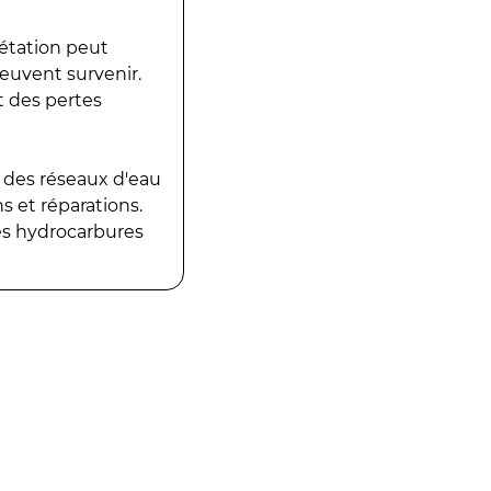
gétation peut
peuvent survenir.
t des pertes
 des réseaux d'eau
 et réparations.
es hydrocarbures