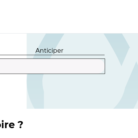
Anticiper
ire ?