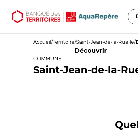
Aller au contenu principal
Aller au menu principal
Accueil
/
Territoire
/
Saint-Jean-de-la-Ruelle
/
Découvrir
COMMUNE
Saint-Jean-de-la-Rue
Quel