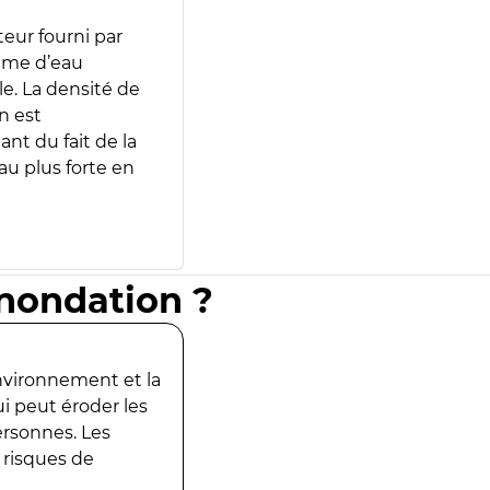
teur fourni par
lume d’eau
e. La densité de
n est
ant du fait de la
u plus forte en
inondation ?
environnement et la
ui peut éroder les
ersonnes. Les
 risques de