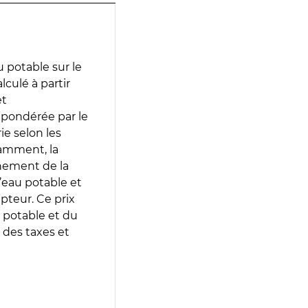
 potable sur le
lculé à partir
et
 pondérée par le
e selon les
tamment, la
gnement de la
’eau potable et
epteur. Ce prix
 potable et du
 des taxes et