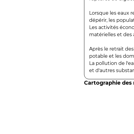
Lorsque les eaux r
dépérir, les popula
Les activités écon
matérielles et des a
Après le retrait d
potable et les do
La pollution de l'
et d'autres substanc
Cartographie des