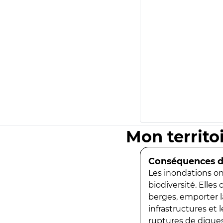
Mon territo
Conséquences de
Les inondations ont
biodiversité. Elles
berges, emporter la
infrastructures et
ruptures de digues