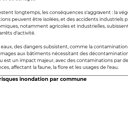
estent longtemps, les conséquences s'aggravent : la vé
tions peuvent être isolées, et des accidents industriels 
omiques, notamment agricoles et industrielles, subissen
rrêts d'activité.
es eaux, des dangers subsistent, comme la contamination
mmages aux bâtiments nécessitant des décontaminations
eau est un impact majeur, avec des contaminations par d
es, affectant la faune, la flore et les usages de l'eau.
 risques inondation par commune