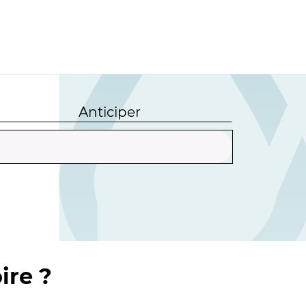
Anticiper
ire ?