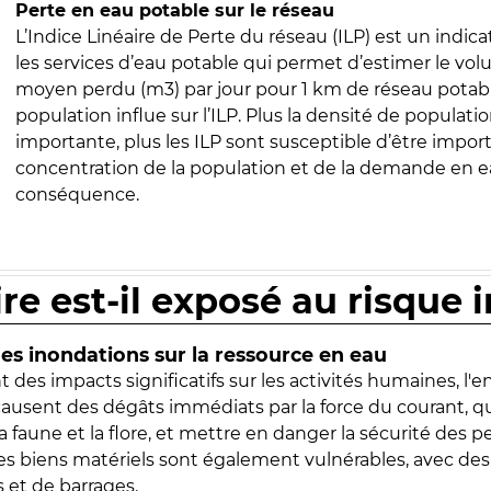
Perte en eau potable sur le réseau
L’Indice Linéaire de Perte du réseau (ILP) est un indica
les services d’eau potable qui permet d’estimer le vo
moyen perdu (m3) par jour pour 1 km de réseau potabl
population influe sur l’ILP. Plus la densité de populatio
importante, plus les ILP sont susceptible d’être import
concentration de la population et de la demande en ea
conséquence.
ire est-il exposé au risque 
s inondations sur la ressource en eau
 des impacts significatifs sur les activités humaines, l'
 causent des dégâts immédiats par la force du courant, q
 faune et la flore, et mettre en danger la sécurité des p
 les biens matériels sont également vulnérables, avec des
 et de barrages.