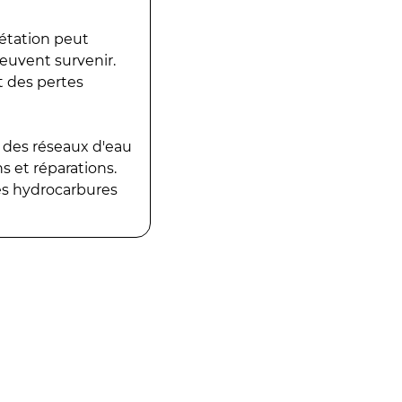
gétation peut
peuvent survenir.
t des pertes
 des réseaux d'eau
 et réparations.
es hydrocarbures