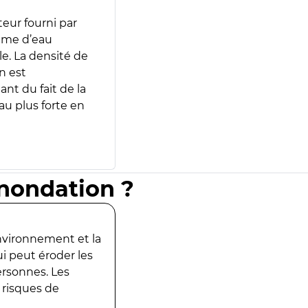
teur fourni par
lume d’eau
e. La densité de
n est
ant du fait de la
u plus forte en
inondation ?
environnement et la
ui peut éroder les
ersonnes. Les
 risques de