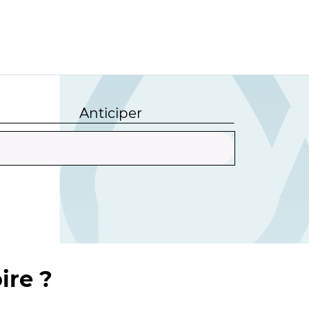
Anticiper
ire ?