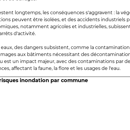
estent longtemps, les conséquences s'aggravent : la vé
tions peuvent être isolées, et des accidents industriels 
omiques, notamment agricoles et industrielles, subissen
rrêts d'activité.
es eaux, des dangers subsistent, comme la contamination
mmages aux bâtiments nécessitant des décontaminations
eau est un impact majeur, avec des contaminations par d
es, affectant la faune, la flore et les usages de l'eau.
 risques inondation par commune