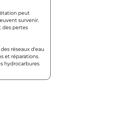
gétation peut
peuvent survenir.
t des pertes
 des réseaux d'eau
 et réparations.
es hydrocarbures