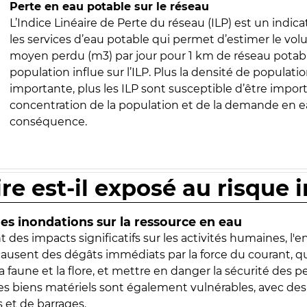
Perte en eau potable sur le réseau
L’Indice Linéaire de Perte du réseau (ILP) est un indica
les services d’eau potable qui permet d’estimer le vo
moyen perdu (m3) par jour pour 1 km de réseau potabl
population influe sur l’ILP. Plus la densité de populatio
importante, plus les ILP sont susceptible d’être import
concentration de la population et de la demande en ea
conséquence.
ire est-il exposé au risque 
s inondations sur la ressource en eau
 des impacts significatifs sur les activités humaines, l'
 causent des dégâts immédiats par la force du courant, q
 faune et la flore, et mettre en danger la sécurité des p
 les biens matériels sont également vulnérables, avec des
 et de barrages.