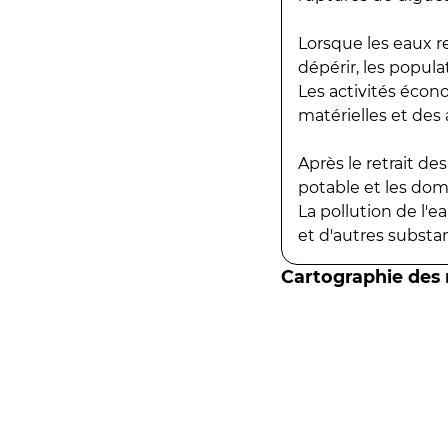
Lorsque les eaux r
dépérir, les popula
Les activités écon
matérielles et des a
Après le retrait d
potable et les do
La pollution de l'
et d'autres substanc
Cartographie des