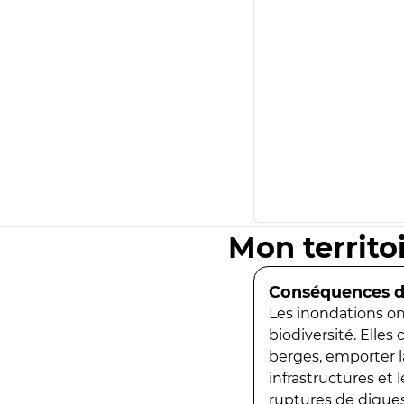
Mon territo
Conséquences de
Les inondations ont
biodiversité. Elles
berges, emporter la
infrastructures et
ruptures de digues