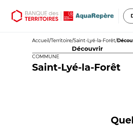
Aller au contenu principal
Aller au menu principal
Accueil
/
Territoire
/
Saint-Lyé-la-Forêt
/
Décou
Découvrir
COMMUNE
Saint-Lyé-la-Forêt
Quel