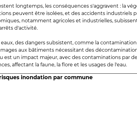
estent longtemps, les conséquences s'aggravent : la vé
tions peuvent être isolées, et des accidents industriels 
omiques, notamment agricoles et industrielles, subissen
rrêts d'activité.
es eaux, des dangers subsistent, comme la contamination
mmages aux bâtiments nécessitant des décontaminations
eau est un impact majeur, avec des contaminations par d
es, affectant la faune, la flore et les usages de l'eau.
 risques inondation par commune