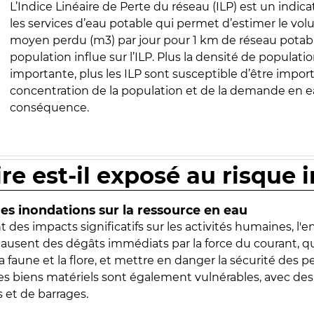
L’Indice Linéaire de Perte du réseau (ILP) est un indica
les services d’eau potable qui permet d’estimer le vo
moyen perdu (m3) par jour pour 1 km de réseau potabl
population influe sur l’ILP. Plus la densité de populatio
importante, plus les ILP sont susceptible d’être import
concentration de la population et de la demande en ea
conséquence.
ire est-il exposé au risque 
s inondations sur la ressource en eau
 des impacts significatifs sur les activités humaines, l'
 causent des dégâts immédiats par la force du courant, q
 faune et la flore, et mettre en danger la sécurité des p
 les biens matériels sont également vulnérables, avec des
 et de barrages.