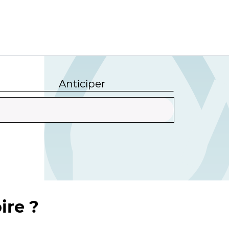
Anticiper
ire ?