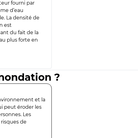
teur fourni par
lume d’eau
e. La densité de
n est
ant du fait de la
u plus forte en
inondation ?
environnement et la
ui peut éroder les
ersonnes. Les
 risques de