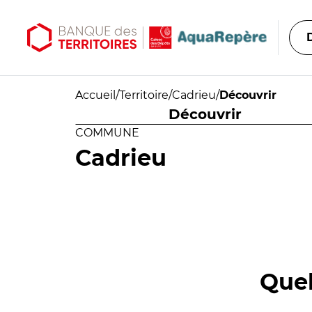
Aller au contenu principal
Aller au menu principal
Accueil
/
Territoire
/
Cadrieu
/
Découvrir
Découvrir
COMMUNE
Cadrieu
Quel