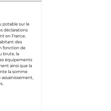
 potable sur le
es déclarations
ent en France.
abitant des
en fonction de
 brute, la
 les équipements
ment ainsi que la
sente la somme
e assainissement,
s.