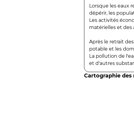
Lorsque les eaux r
dépérir, les popula
Les activités écon
matérielles et des a
Après le retrait d
potable et les do
La pollution de l'
et d'autres substanc
Cartographie des