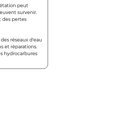
gétation peut
peuvent survenir.
t des pertes
 des réseaux d'eau
 et réparations.
es hydrocarbures