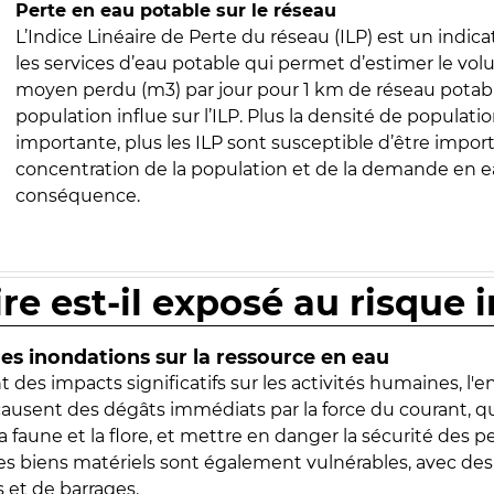
Perte en eau potable sur le réseau
L’Indice Linéaire de Perte du réseau (ILP) est un indica
les services d’eau potable qui permet d’estimer le vo
moyen perdu (m3) par jour pour 1 km de réseau potabl
population influe sur l’ILP. Plus la densité de populatio
importante, plus les ILP sont susceptible d’être import
concentration de la population et de la demande en ea
conséquence.
ire est-il exposé au risque 
s inondations sur la ressource en eau
 des impacts significatifs sur les activités humaines, l'
 causent des dégâts immédiats par la force du courant, q
 faune et la flore, et mettre en danger la sécurité des p
 les biens matériels sont également vulnérables, avec des
 et de barrages.