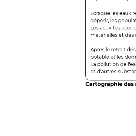
Lorsque les eaux r
dépérir, les popula
Les activités écon
matérielles et des a
Après le retrait d
potable et les do
La pollution de l'
et d'autres substanc
Cartographie des