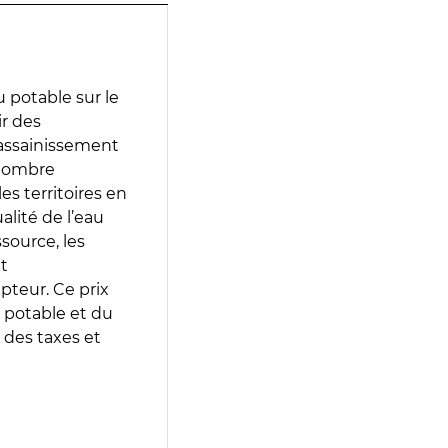
 potable sur le
ir des
d’assainissement
 nombre
es territoires en
lité de l’eau
source, les
t
epteur. Ce prix
 potable et du
 des taxes et