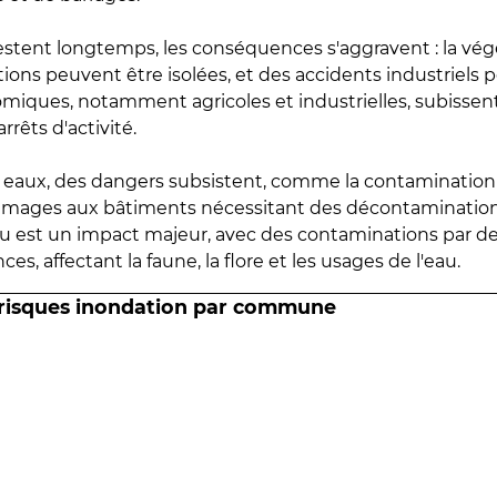
estent longtemps, les conséquences s'aggravent : la vé
tions peuvent être isolées, et des accidents industriels 
omiques, notamment agricoles et industrielles, subissen
rrêts d'activité.
es eaux, des dangers subsistent, comme la contamination
mmages aux bâtiments nécessitant des décontaminations
eau est un impact majeur, avec des contaminations par d
es, affectant la faune, la flore et les usages de l'eau.
 risques inondation par commune