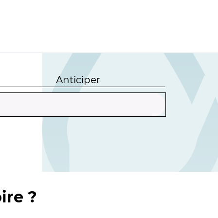
Anticiper
ire ?