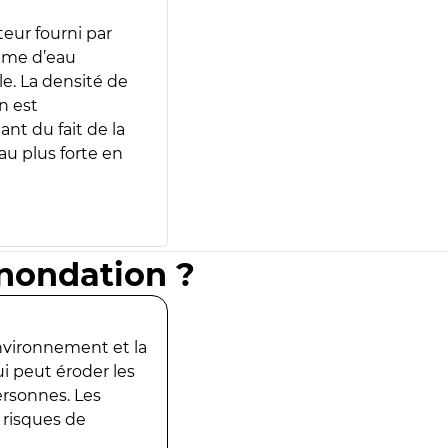
teur fourni par
lume d’eau
e. La densité de
n est
ant du fait de la
u plus forte en
inondation ?
environnement et la
ui peut éroder les
ersonnes. Les
 risques de