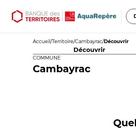
Aller au contenu principal
Aller au menu principal
Accueil
/
Territoire
/
Cambayrac
/
Découvrir
Découvrir
COMMUNE
Cambayrac
Quel