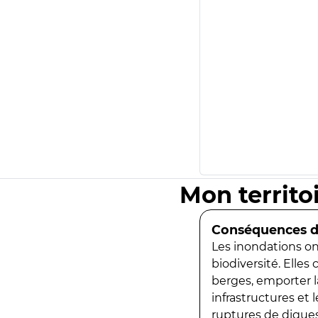
Mon territo
Conséquences de
Les inondations ont
biodiversité. Elles
berges, emporter la
infrastructures et
ruptures de digues