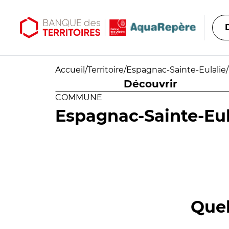
Aller au contenu principal
Aller au menu principal
Accueil
/
Territoire
/
Espagnac-Sainte-Eulalie
/
Découvrir
COMMUNE
Espagnac-Sainte-Eul
Quel