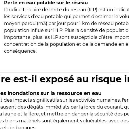
Perte en eau potable sur le réseau
L’Indice Linéaire de Perte du réseau (ILP) est un indica
les services d’eau potable qui permet d’estimer le vo
moyen perdu (m3) par jour pour 1 km de réseau potabl
population influe sur l’ILP. Plus la densité de populatio
importante, plus les ILP sont susceptible d’être import
concentration de la population et de la demande en ea
conséquence.
ire est-il exposé au risque 
s inondations sur la ressource en eau
 des impacts significatifs sur les activités humaines, l'
 causent des dégâts immédiats par la force du courant, q
 faune et la flore, et mettre en danger la sécurité des p
 les biens matériels sont également vulnérables, avec des
 et de barrages.