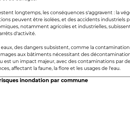
estent longtemps, les conséquences s'aggravent : la vé
tions peuvent être isolées, et des accidents industriels 
omiques, notamment agricoles et industrielles, subissen
rrêts d'activité.
es eaux, des dangers subsistent, comme la contamination
mmages aux bâtiments nécessitant des décontaminations
eau est un impact majeur, avec des contaminations par d
es, affectant la faune, la flore et les usages de l'eau.
 risques inondation par commune