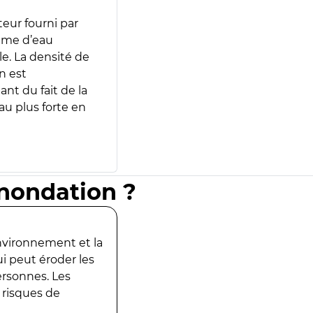
teur fourni par
lume d’eau
e. La densité de
n est
ant du fait de la
u plus forte en
inondation ?
environnement et la
ui peut éroder les
ersonnes. Les
 risques de