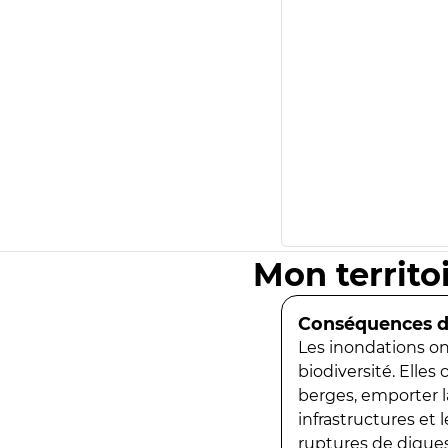
Mon territo
Conséquences de
Les inondations ont
biodiversité. Elles
berges, emporter la
infrastructures et
ruptures de digues