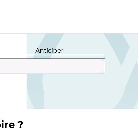
Anticiper
ire ?