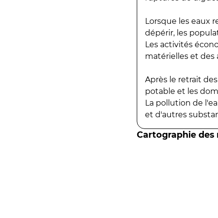
Lorsque les eaux r
dépérir, les popula
Les activités écon
matérielles et des a
Après le retrait d
potable et les do
La pollution de l'
et d'autres substanc
Cartographie des