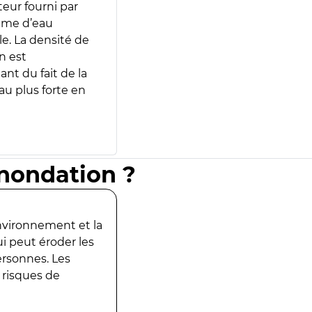
teur fourni par
lume d’eau
e. La densité de
n est
ant du fait de la
u plus forte en
inondation ?
environnement et la
ui peut éroder les
ersonnes. Les
 risques de