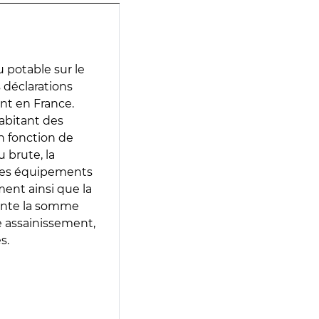
 potable sur le
s déclarations
ent en France.
abitant des
en fonction de
 brute, la
 les équipements
ment ainsi que la
sente la somme
e assainissement,
s.