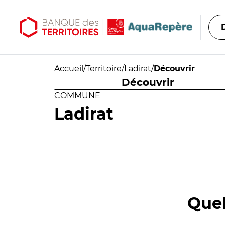
Aller au contenu principal
Aller au menu principal
Accueil
/
Territoire
/
Ladirat
/
Découvrir
Découvrir
COMMUNE
Ladirat
Quel