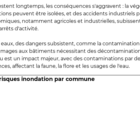
estent longtemps, les conséquences s'aggravent : la vé
tions peuvent être isolées, et des accidents industriels 
omiques, notamment agricoles et industrielles, subissen
rrêts d'activité.
es eaux, des dangers subsistent, comme la contamination
mmages aux bâtiments nécessitant des décontaminations
eau est un impact majeur, avec des contaminations par d
es, affectant la faune, la flore et les usages de l'eau.
 risques inondation par commune