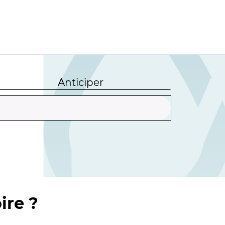
Anticiper
ire ?