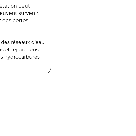
gétation peut
peuvent survenir.
t des pertes
 des réseaux d'eau
 et réparations.
es hydrocarbures