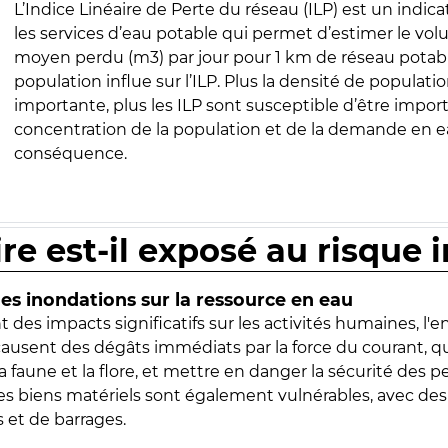
L’Indice Linéaire de Perte du réseau (ILP) est un indica
les services d’eau potable qui permet d’estimer le vo
moyen perdu (m3) par jour pour 1 km de réseau potabl
population influe sur l’ILP. Plus la densité de populatio
importante, plus les ILP sont susceptible d’être import
concentration de la population et de la demande en ea
conséquence.
ire est-il exposé au risque 
s inondations sur la ressource en eau
 des impacts significatifs sur les activités humaines, l'
 causent des dégâts immédiats par la force du courant, q
 faune et la flore, et mettre en danger la sécurité des p
 les biens matériels sont également vulnérables, avec des
 et de barrages.