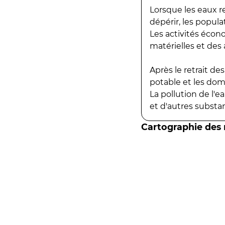
Lorsque les eaux r
dépérir, les popula
Les activités écon
matérielles et des a
Après le retrait d
potable et les do
La pollution de l'
et d'autres substanc
Cartographie des