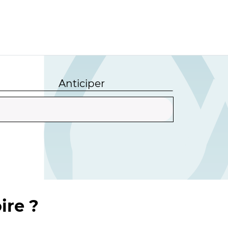
Anticiper
ire ?