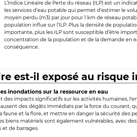
L’Indice Linéaire de Perte du réseau (ILP) est un indica
les services d’eau potable qui permet d’estimer le vo
moyen perdu (m3) par jour pour 1 km de réseau potabl
population influe sur l’ILP. Plus la densité de populatio
importante, plus les ILP sont susceptible d’être import
concentration de la population et de la demande en ea
conséquence.
ire est-il exposé au risque 
s inondations sur la ressource en eau
 des impacts significatifs sur les activités humaines, l'
 causent des dégâts immédiats par la force du courant, q
 faune et la flore, et mettre en danger la sécurité des p
 les biens matériels sont également vulnérables, avec des
 et de barrages.