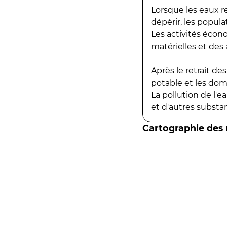
Lorsque les eaux r
dépérir, les popula
Les activités écon
matérielles et des a
Après le retrait d
potable et les do
La pollution de l'
et d'autres substanc
Cartographie des