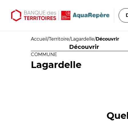
Aller au contenu principal
Aller au menu principal
Accueil
/
Territoire
/
Lagardelle
/
Découvrir
Découvrir
COMMUNE
Lagardelle
Quel