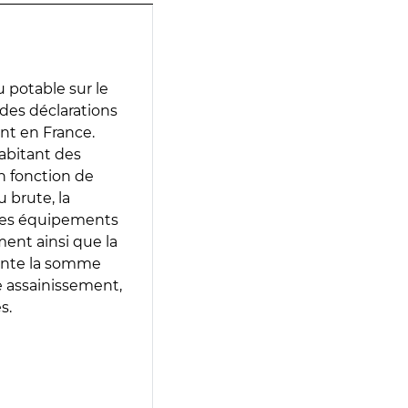
 potable sur le
r des déclarations
ent en France.
abitant des
en fonction de
 brute, la
 les équipements
ment ainsi que la
sente la somme
e assainissement,
s.