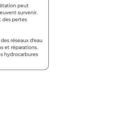
gétation peut
peuvent survenir.
t des pertes
 des réseaux d'eau
 et réparations.
es hydrocarbures