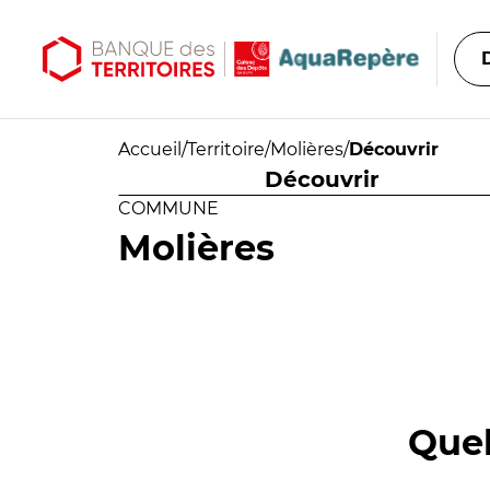
Aller au contenu principal
Aller au menu principal
Accueil
/
Territoire
/
Molières
/
Découvrir
Découvrir
COMMUNE
Molières
Quel