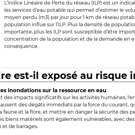
L’Indice Linéaire de Perte du réseau (ILP) est un indica
les services d’eau potable qui permet d’estimer le vo
moyen perdu (m3) par jour pour 1 km de réseau potabl
population influe sur l’ILP. Plus la densité de populatio
importante, plus les ILP sont susceptible d’être import
concentration de la population et de la demande en ea
conséquence.
ire est-il exposé au risque 
s inondations sur la ressource en eau
 des impacts significatifs sur les activités humaines, l'
 causent des dégâts immédiats par la force du courant, q
 faune et la flore, et mettre en danger la sécurité des p
 les biens matériels sont également vulnérables, avec des
 et de barrages.