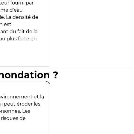
teur fourni par
lume d’eau
e. La densité de
n est
ant du fait de la
u plus forte en
inondation ?
environnement et la
ui peut éroder les
ersonnes. Les
 risques de