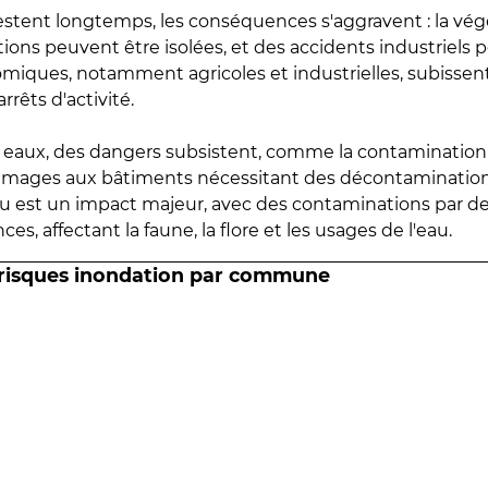
estent longtemps, les conséquences s'aggravent : la vé
tions peuvent être isolées, et des accidents industriels 
omiques, notamment agricoles et industrielles, subissen
rrêts d'activité.
es eaux, des dangers subsistent, comme la contamination
mmages aux bâtiments nécessitant des décontaminations
eau est un impact majeur, avec des contaminations par d
es, affectant la faune, la flore et les usages de l'eau.
 risques inondation par commune