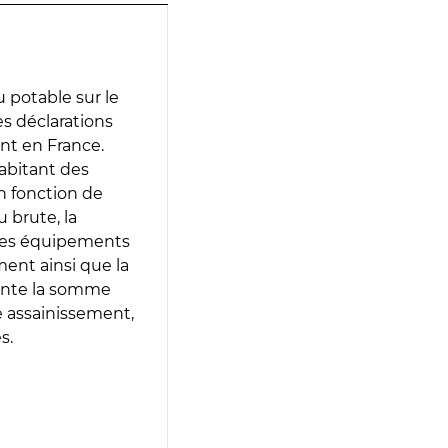
 potable sur le
des déclarations
ent en France.
abitant des
en fonction de
 brute, la
 les équipements
ment ainsi que la
sente la somme
e assainissement,
s.