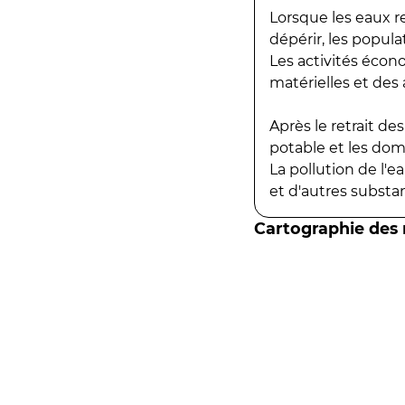
Lorsque les eaux r
dépérir, les popula
Les activités écon
matérielles et des a
Après le retrait d
potable et les do
La pollution de l'
et d'autres substanc
Cartographie des