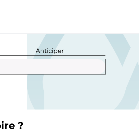
Anticiper
ire ?