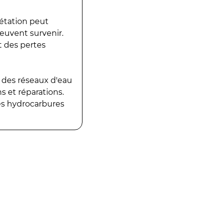
gétation peut
peuvent survenir.
t des pertes
 des réseaux d'eau
 et réparations.
es hydrocarbures