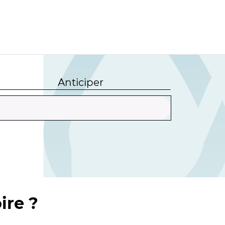
Anticiper
ire ?