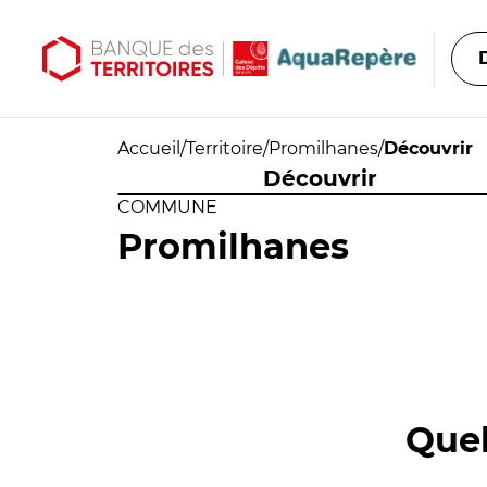
Aller au contenu principal
Aller au menu principal
Accueil
/
Territoire
/
Promilhanes
/
Découvrir
Découvrir
COMMUNE
Promilhanes
Quel