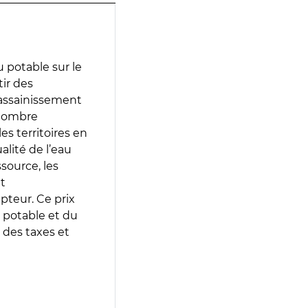
 potable sur le
tir des
d’assainissement
 nombre
es territoires en
lité de l’eau
source, les
t
epteur. Ce prix
 potable et du
 des taxes et