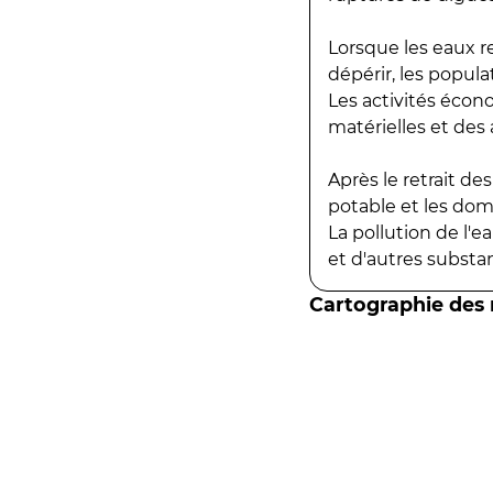
Lorsque les eaux r
dépérir, les popula
Les activités écon
matérielles et des a
Après le retrait d
potable et les do
La pollution de l'
et d'autres substanc
Cartographie des