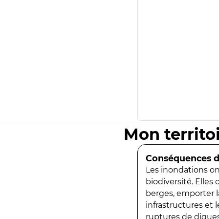
Mon territo
Conséquences de
Les inondations ont
biodiversité. Elles
berges, emporter la
infrastructures et
ruptures de digues