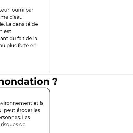
teur fourni par
lume d’eau
e. La densité de
n est
ant du fait de la
u plus forte en
inondation ?
environnement et la
ui peut éroder les
ersonnes. Les
 risques de