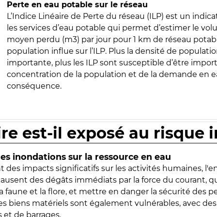
Perte en eau potable sur le réseau
L’Indice Linéaire de Perte du réseau (ILP) est un indica
les services d’eau potable qui permet d’estimer le vo
moyen perdu (m3) par jour pour 1 km de réseau potabl
population influe sur l’ILP. Plus la densité de populatio
importante, plus les ILP sont susceptible d’être import
concentration de la population et de la demande en ea
conséquence.
ire est-il exposé au risque 
s inondations sur la ressource en eau
 des impacts significatifs sur les activités humaines, l'
 causent des dégâts immédiats par la force du courant, q
 faune et la flore, et mettre en danger la sécurité des p
 les biens matériels sont également vulnérables, avec des
 et de barrages.