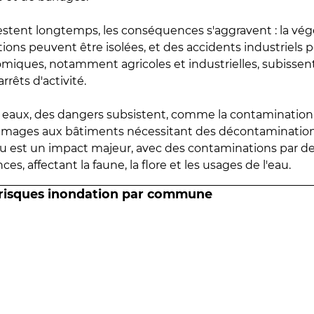
estent longtemps, les conséquences s'aggravent : la vé
tions peuvent être isolées, et des accidents industriels 
omiques, notamment agricoles et industrielles, subissen
rrêts d'activité.
es eaux, des dangers subsistent, comme la contamination
mmages aux bâtiments nécessitant des décontaminations
eau est un impact majeur, avec des contaminations par d
es, affectant la faune, la flore et les usages de l'eau.
 risques inondation par commune