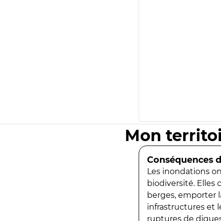
Mon territo
Conséquences de
Les inondations ont
biodiversité. Elles
berges, emporter la
infrastructures et
ruptures de digues