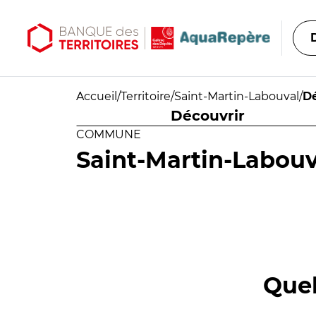
Aller au contenu principal
Aller au menu principal
Accueil
/
Territoire
/
Saint-Martin-Labouval
/
Dé
Découvrir
COMMUNE
Saint-Martin-Labouv
Quel