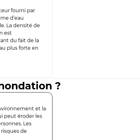
teur fourni par
lume d’eau
e. La densité de
n est
ant du fait de la
u plus forte en
inondation ?
environnement et la
ui peut éroder les
ersonnes. Les
 risques de