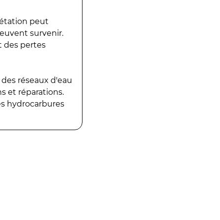
gétation peut
peuvent survenir.
t des pertes
 des réseaux d'eau
 et réparations.
es hydrocarbures