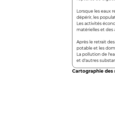
Lorsque les eaux r
dépérir, les popula
Les activités écon
matérielles et des a
Après le retrait d
potable et les do
La pollution de l'
et d'autres substanc
Cartographie des