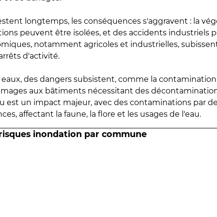
estent longtemps, les conséquences s'aggravent : la vé
tions peuvent être isolées, et des accidents industriels 
omiques, notamment agricoles et industrielles, subissen
rrêts d'activité.
es eaux, des dangers subsistent, comme la contamination
mmages aux bâtiments nécessitant des décontaminations
eau est un impact majeur, avec des contaminations par d
es, affectant la faune, la flore et les usages de l'eau.
 risques inondation par commune