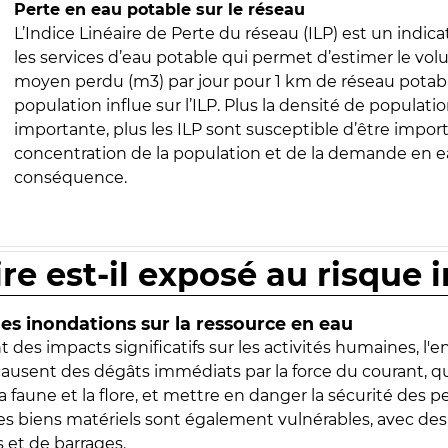
Perte en eau potable sur le réseau
L’Indice Linéaire de Perte du réseau (ILP) est un indica
les services d’eau potable qui permet d’estimer le vo
moyen perdu (m3) par jour pour 1 km de réseau potabl
population influe sur l’ILP. Plus la densité de populatio
importante, plus les ILP sont susceptible d’être import
concentration de la population et de la demande en ea
conséquence.
ire est-il exposé au risque 
s inondations sur la ressource en eau
 des impacts significatifs sur les activités humaines, l'
 causent des dégâts immédiats par la force du courant, q
 faune et la flore, et mettre en danger la sécurité des p
 les biens matériels sont également vulnérables, avec des
 et de barrages.