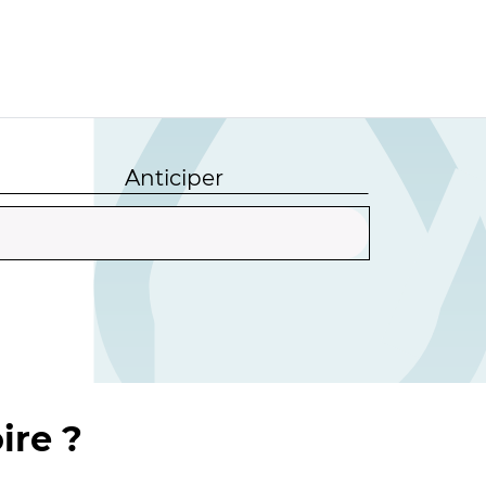
Anticiper
ire ?