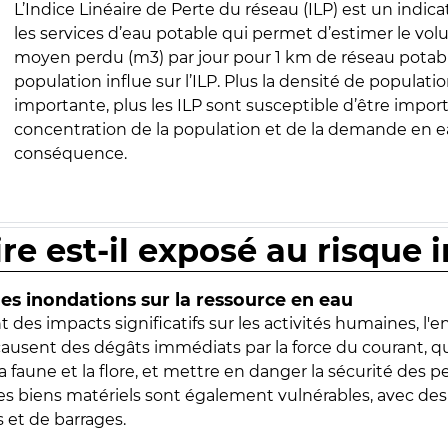
L’Indice Linéaire de Perte du réseau (ILP) est un indica
les services d’eau potable qui permet d’estimer le vo
moyen perdu (m3) par jour pour 1 km de réseau potabl
population influe sur l’ILP. Plus la densité de populatio
importante, plus les ILP sont susceptible d’être import
concentration de la population et de la demande en ea
conséquence.
ire est-il exposé au risque 
s inondations sur la ressource en eau
 des impacts significatifs sur les activités humaines, l'
 causent des dégâts immédiats par la force du courant, q
 faune et la flore, et mettre en danger la sécurité des p
 les biens matériels sont également vulnérables, avec des
 et de barrages.