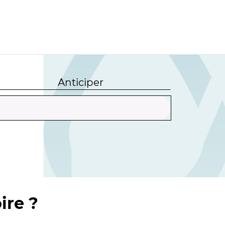
Anticiper
ire ?