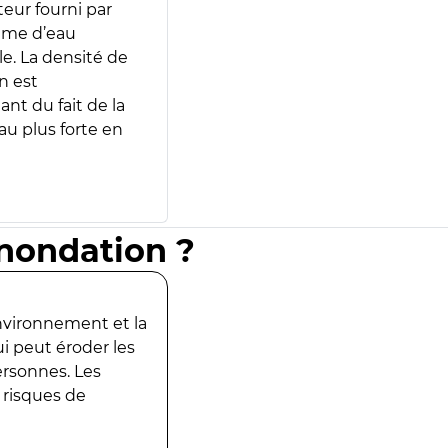
teur fourni par
lume d’eau
e. La densité de
n est
ant du fait de la
u plus forte en
inondation ?
environnement et la
ui peut éroder les
ersonnes. Les
 risques de