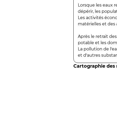
Lorsque les eaux r
dépérir, les popula
Les activités écon
matérielles et des a
Après le retrait d
potable et les do
La pollution de l'
et d'autres substanc
Cartographie des