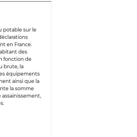
 potable sur le
 déclarations
ent en France.
abitant des
en fonction de
 brute, la
 les équipements
ment ainsi que la
sente la somme
e assainissement,
s.