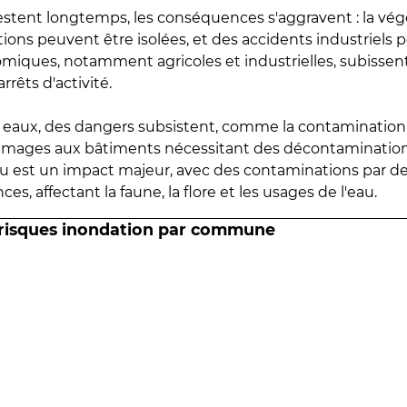
estent longtemps, les conséquences s'aggravent : la vé
tions peuvent être isolées, et des accidents industriels 
omiques, notamment agricoles et industrielles, subissen
rrêts d'activité.
es eaux, des dangers subsistent, comme la contamination
mmages aux bâtiments nécessitant des décontaminations
eau est un impact majeur, avec des contaminations par d
es, affectant la faune, la flore et les usages de l'eau.
 risques inondation par commune