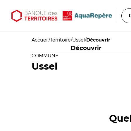
Aller au contenu principal
Aller au menu principal
Accueil
/
Territoire
/
Ussel
/
Découvrir
Découvrir
COMMUNE
Ussel
Quel