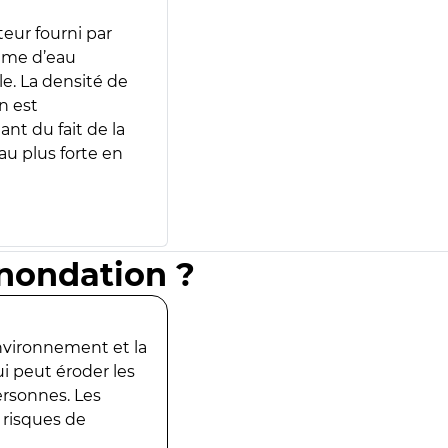
teur fourni par
lume d’eau
e. La densité de
n est
ant du fait de la
u plus forte en
inondation ?
environnement et la
ui peut éroder les
ersonnes. Les
 risques de