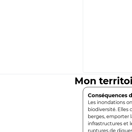
Mon territo
Conséquences de
Les inondations ont
biodiversité. Elles
berges, emporter la
infrastructures et
ruptures de digues