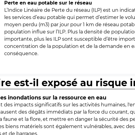
Perte en eau potable sur le réseau
L’Indice Linéaire de Perte du réseau (ILP) est un indica
les services d’eau potable qui permet d’estimer le vo
moyen perdu (m3) par jour pour 1 km de réseau potabl
population influe sur l’ILP. Plus la densité de populatio
importante, plus les ILP sont susceptible d’être import
concentration de la population et de la demande en ea
conséquence.
ire est-il exposé au risque 
s inondations sur la ressource en eau
 des impacts significatifs sur les activités humaines, l'
 causent des dégâts immédiats par la force du courant, q
 faune et la flore, et mettre en danger la sécurité des p
 les biens matériels sont également vulnérables, avec des
 et de barrages.