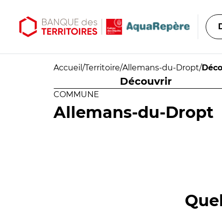
Aller au contenu principal
Aller au menu principal
Accueil
/
Territoire
/
Allemans-du-Dropt
/
Déco
Découvrir
COMMUNE
Allemans-du-Dropt
Quel