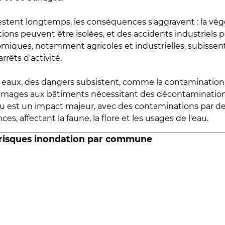
estent longtemps, les conséquences s'aggravent : la vé
tions peuvent être isolées, et des accidents industriels 
omiques, notamment agricoles et industrielles, subissen
rrêts d'activité.
es eaux, des dangers subsistent, comme la contamination
mmages aux bâtiments nécessitant des décontaminations
eau est un impact majeur, avec des contaminations par d
es, affectant la faune, la flore et les usages de l'eau.
 risques inondation par commune