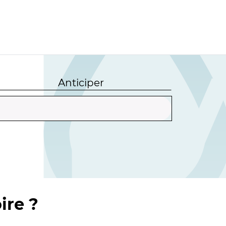
Anticiper
ire ?