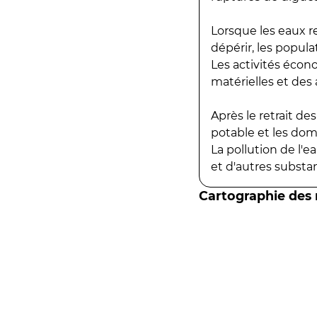
Lorsque les eaux r
dépérir, les popula
Les activités écon
matérielles et des a
Après le retrait d
potable et les do
La pollution de l'
et d'autres substanc
Cartographie des