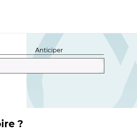
Anticiper
ire ?