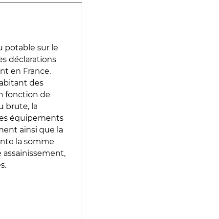
 potable sur le
des déclarations
ent en France.
abitant des
en fonction de
 brute, la
 les équipements
ment ainsi que la
sente la somme
e assainissement,
s.