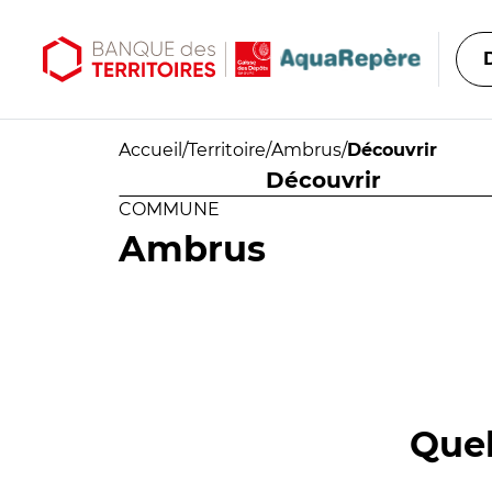
Aller au contenu principal
Aller au menu principal
Accueil
/
Territoire
/
Ambrus
/
Découvrir
Découvrir
COMMUNE
Ambrus
Quel