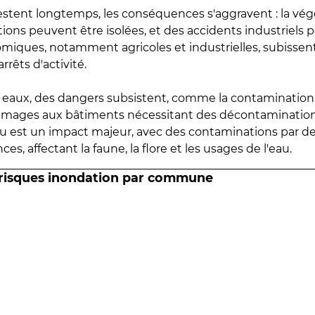
estent longtemps, les conséquences s'aggravent : la vé
tions peuvent être isolées, et des accidents industriels 
omiques, notamment agricoles et industrielles, subissen
rrêts d'activité.
es eaux, des dangers subsistent, comme la contamination
mmages aux bâtiments nécessitant des décontaminations
eau est un impact majeur, avec des contaminations par d
es, affectant la faune, la flore et les usages de l'eau.
 risques inondation par commune