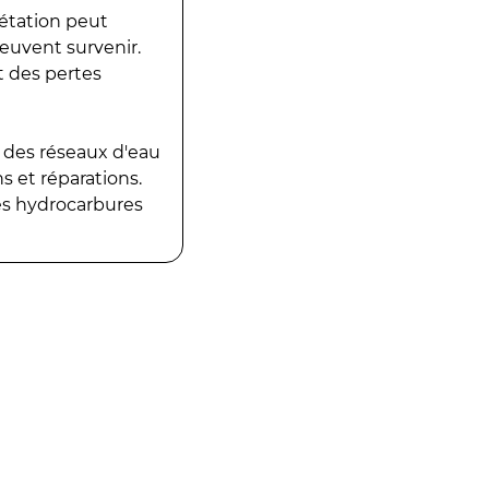
gétation peut
peuvent survenir.
t des pertes
 des réseaux d'eau
 et réparations.
es hydrocarbures