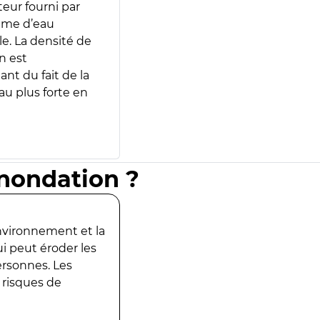
teur fourni par
lume d’eau
e. La densité de
n est
ant du fait de la
u plus forte en
inondation ?
environnement et la
ui peut éroder les
ersonnes. Les
 risques de