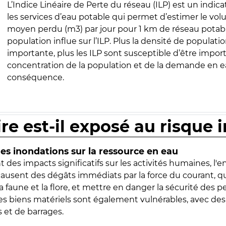
L’Indice Linéaire de Perte du réseau (ILP) est un indica
les services d’eau potable qui permet d’estimer le vo
moyen perdu (m3) par jour pour 1 km de réseau potabl
population influe sur l’ILP. Plus la densité de populatio
importante, plus les ILP sont susceptible d’être import
concentration de la population et de la demande en ea
conséquence.
ire est-il exposé au risque 
s inondations sur la ressource en eau
 des impacts significatifs sur les activités humaines, l'
 causent des dégâts immédiats par la force du courant, q
 faune et la flore, et mettre en danger la sécurité des p
 les biens matériels sont également vulnérables, avec des
 et de barrages.