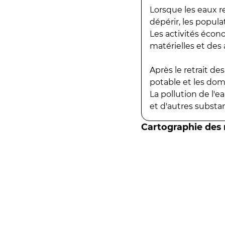
Lorsque les eaux r
dépérir, les popula
Les activités écon
matérielles et des a
Après le retrait d
potable et les do
La pollution de l'
et d'autres substanc
Cartographie des