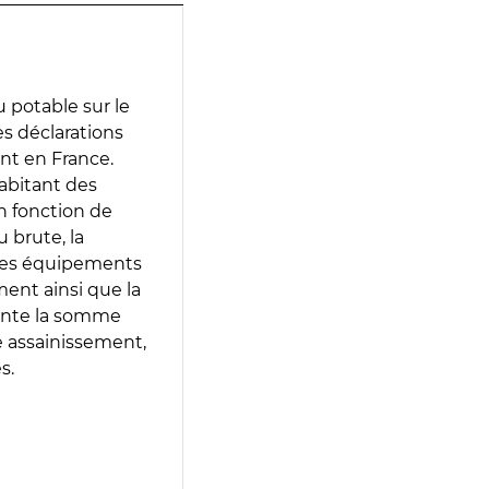
 potable sur le
des déclarations
ent en France.
abitant des
en fonction de
 brute, la
 les équipements
ment ainsi que la
sente la somme
e assainissement,
s.