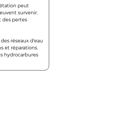
gétation peut
peuvent survenir.
t des pertes
 des réseaux d'eau
 et réparations.
es hydrocarbures