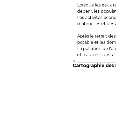
Lorsque les eaux r
dépérir, les popula
Les activités écon
matérielles et des a
Après le retrait d
potable et les do
La pollution de l'
et d'autres substanc
Cartographie des