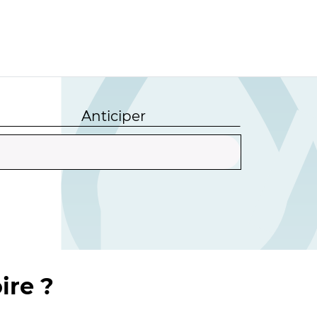
Anticiper
ire ?