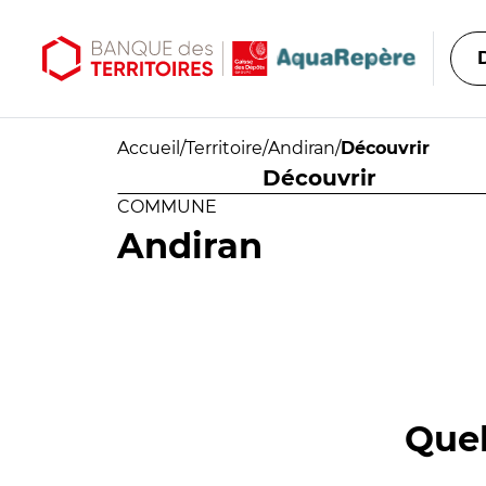
Aller au contenu principal
Aller au menu principal
Accueil
/
Territoire
/
Andiran
/
Découvrir
Découvrir
COMMUNE
Andiran
Quel