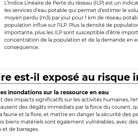
L’Indice Linéaire de Perte du réseau (ILP) est un indica
les services d’eau potable qui permet d’estimer le vo
moyen perdu (m3) par jour pour 1 km de réseau potabl
population influe sur l’ILP. Plus la densité de populatio
importante, plus les ILP sont susceptible d’être import
concentration de la population et de la demande en ea
conséquence.
ire est-il exposé au risque 
s inondations sur la ressource en eau
 des impacts significatifs sur les activités humaines, l'
 causent des dégâts immédiats par la force du courant, q
 faune et la flore, et mettre en danger la sécurité des p
 les biens matériels sont également vulnérables, avec des
 et de barrages.