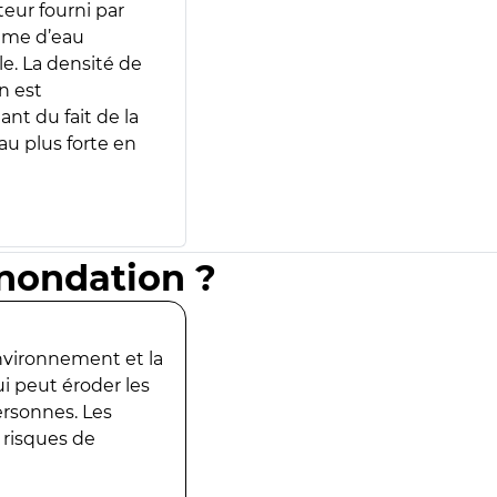
teur fourni par
lume d’eau
e. La densité de
n est
ant du fait de la
u plus forte en
inondation ?
environnement et la
ui peut éroder les
ersonnes. Les
 risques de