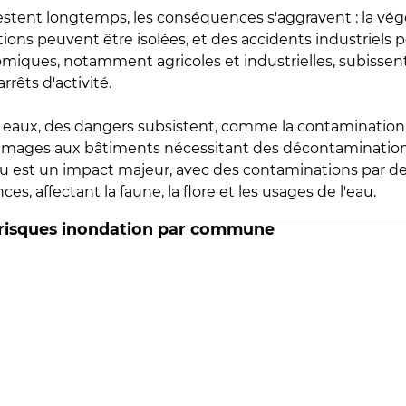
estent longtemps, les conséquences s'aggravent : la vé
tions peuvent être isolées, et des accidents industriels 
omiques, notamment agricoles et industrielles, subissen
rrêts d'activité.
es eaux, des dangers subsistent, comme la contamination
mmages aux bâtiments nécessitant des décontaminations
eau est un impact majeur, avec des contaminations par d
es, affectant la faune, la flore et les usages de l'eau.
 risques inondation par commune