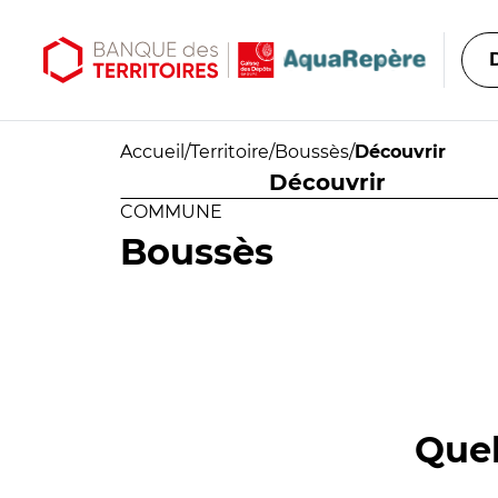
Aller au contenu principal
Aller au menu principal
Accueil
/
Territoire
/
Boussès
/
Découvrir
Découvrir
COMMUNE
Boussès
Quel