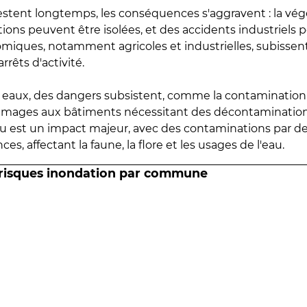
estent longtemps, les conséquences s'aggravent : la vé
tions peuvent être isolées, et des accidents industriels 
omiques, notamment agricoles et industrielles, subissen
rrêts d'activité.
es eaux, des dangers subsistent, comme la contamination
mmages aux bâtiments nécessitant des décontaminations
eau est un impact majeur, avec des contaminations par d
es, affectant la faune, la flore et les usages de l'eau.
 risques inondation par commune