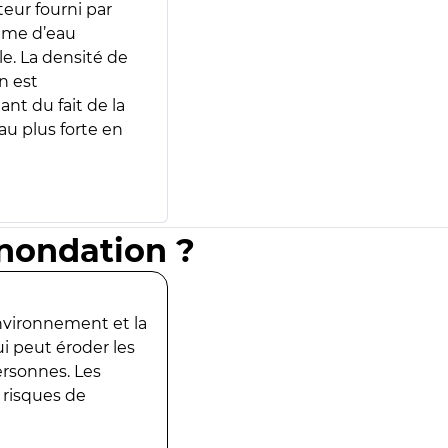
teur fourni par
lume d’eau
e. La densité de
n est
ant du fait de la
u plus forte en
inondation ?
environnement et la
ui peut éroder les
ersonnes. Les
 risques de