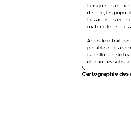
Lorsque les eaux r
dépérir, les popula
Les activités écon
matérielles et des a
Après le retrait d
potable et les do
La pollution de l'
et d'autres substanc
Cartographie des