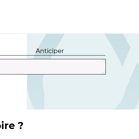
Anticiper
ire ?