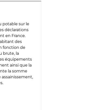
 potable sur le
des déclarations
ent en France.
abitant des
en fonction de
 brute, la
 les équipements
ment ainsi que la
sente la somme
e assainissement,
s.