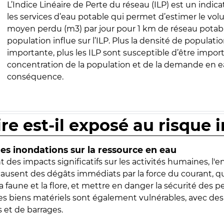
L’Indice Linéaire de Perte du réseau (ILP) est un indica
les services d’eau potable qui permet d’estimer le vo
moyen perdu (m3) par jour pour 1 km de réseau potabl
population influe sur l’ILP. Plus la densité de populatio
importante, plus les ILP sont susceptible d’être import
concentration de la population et de la demande en ea
conséquence.
ire est-il exposé au risque 
s inondations sur la ressource en eau
 des impacts significatifs sur les activités humaines, l'
 causent des dégâts immédiats par la force du courant, q
 faune et la flore, et mettre en danger la sécurité des p
 les biens matériels sont également vulnérables, avec des
 et de barrages.