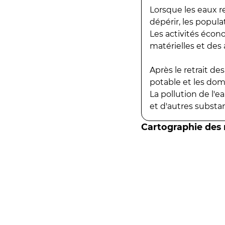
Lorsque les eaux r
dépérir, les popula
Les activités écon
matérielles et des a
Après le retrait d
potable et les do
La pollution de l'
et d'autres substanc
Cartographie des