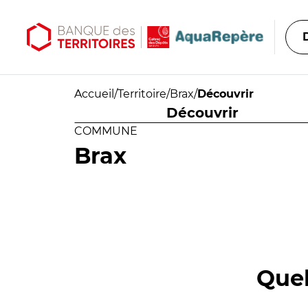
Aller au contenu principal
Aller au menu principal
Accueil
/
Territoire
/
Brax
/
Découvrir
Découvrir
COMMUNE
Brax
Quel