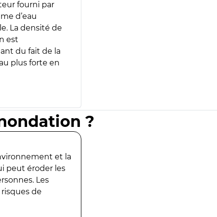
teur fourni par
lume d’eau
e. La densité de
n est
ant du fait de la
u plus forte en
inondation ?
environnement et la
ui peut éroder les
ersonnes. Les
 risques de