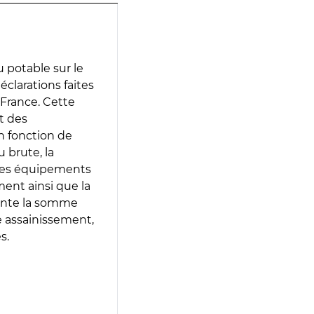
 potable sur le
déclarations faites
 France. Cette
t des
en fonction de
 brute, la
 les équipements
ment ainsi que la
sente la somme
e assainissement,
s.