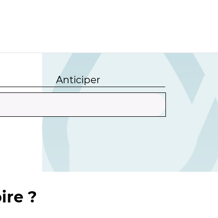
Anticiper
ire ?