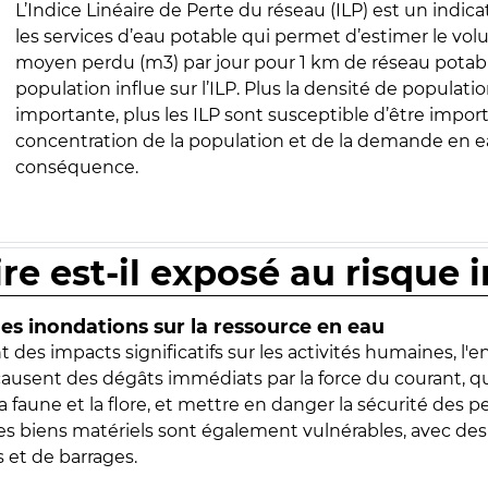
L’Indice Linéaire de Perte du réseau (ILP) est un indica
les services d’eau potable qui permet d’estimer le vo
moyen perdu (m3) par jour pour 1 km de réseau potabl
population influe sur l’ILP. Plus la densité de populatio
importante, plus les ILP sont susceptible d’être import
concentration de la population et de la demande en ea
conséquence.
ire est-il exposé au risque 
s inondations sur la ressource en eau
 des impacts significatifs sur les activités humaines, l'
 causent des dégâts immédiats par la force du courant, q
 faune et la flore, et mettre en danger la sécurité des p
 les biens matériels sont également vulnérables, avec des
 et de barrages.