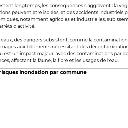
estent longtemps, les conséquences s'aggravent : la vé
tions peuvent être isolées, et des accidents industriels 
omiques, notamment agricoles et industrielles, subissen
rrêts d'activité.
es eaux, des dangers subsistent, comme la contamination
mmages aux bâtiments nécessitant des décontaminations
eau est un impact majeur, avec des contaminations par d
es, affectant la faune, la flore et les usages de l'eau.
 risques inondation par commune