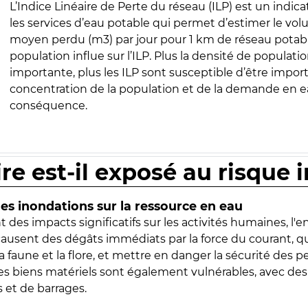
L’Indice Linéaire de Perte du réseau (ILP) est un indica
les services d’eau potable qui permet d’estimer le vo
moyen perdu (m3) par jour pour 1 km de réseau potabl
population influe sur l’ILP. Plus la densité de populatio
importante, plus les ILP sont susceptible d’être import
concentration de la population et de la demande en ea
conséquence.
ire est-il exposé au risque 
s inondations sur la ressource en eau
 des impacts significatifs sur les activités humaines, l'
 causent des dégâts immédiats par la force du courant, q
 faune et la flore, et mettre en danger la sécurité des p
 les biens matériels sont également vulnérables, avec des
 et de barrages.