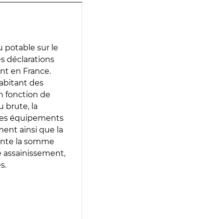
 potable sur le
des déclarations
ent en France.
abitant des
en fonction de
 brute, la
 les équipements
ment ainsi que la
sente la somme
e assainissement,
s.