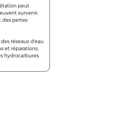
gétation peut
peuvent survenir.
t des pertes
 des réseaux d'eau
 et réparations.
es hydrocarbures