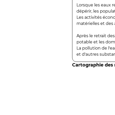
Lorsque les eaux r
dépérir, les popula
Les activités écon
matérielles et des a
Après le retrait d
potable et les do
La pollution de l'
et d'autres substanc
Cartographie des