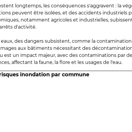
estent longtemps, les conséquences s'aggravent : la vé
tions peuvent être isolées, et des accidents industriels 
omiques, notamment agricoles et industrielles, subissen
rrêts d'activité.
es eaux, des dangers subsistent, comme la contamination
mmages aux bâtiments nécessitant des décontaminations
eau est un impact majeur, avec des contaminations par d
es, affectant la faune, la flore et les usages de l'eau.
 risques inondation par commune