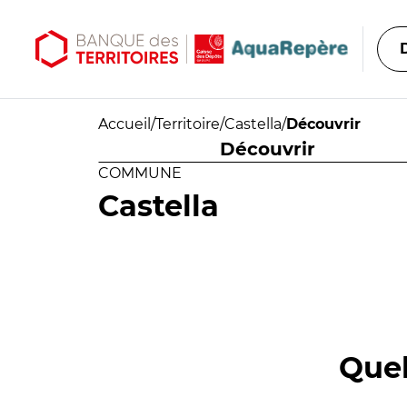
Aller au contenu principal
Aller au menu principal
Accueil
/
Territoire
/
Castella
/
Découvrir
Découvrir
COMMUNE
Castella
Quel