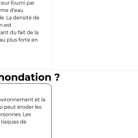
teur fourni par
lume d’eau
e. La densité de
n est
ant du fait de la
u plus forte en
inondation ?
environnement et la
ui peut éroder les
ersonnes. Les
 risques de