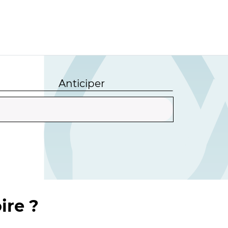
Anticiper
ire ?