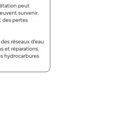
gétation peut
peuvent survenir.
t des pertes
 des réseaux d'eau
 et réparations.
es hydrocarbures