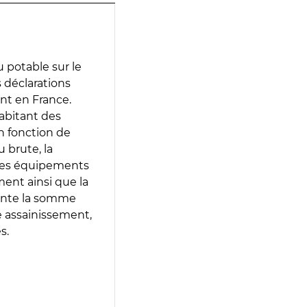
 potable sur le
s déclarations
ent en France.
abitant des
en fonction de
 brute, la
 les équipements
ment ainsi que la
sente la somme
e assainissement,
s.