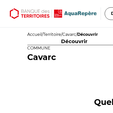
Aller au contenu principal
Aller au menu principal
Accueil
/
Territoire
/
Cavarc
/
Découvrir
Découvrir
COMMUNE
Cavarc
Quel