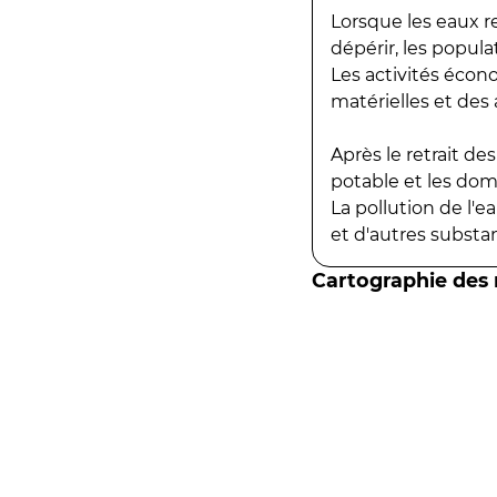
Lorsque les eaux r
dépérir, les popula
Les activités écon
matérielles et des a
Après le retrait d
potable et les do
La pollution de l'
et d'autres substanc
Cartographie des