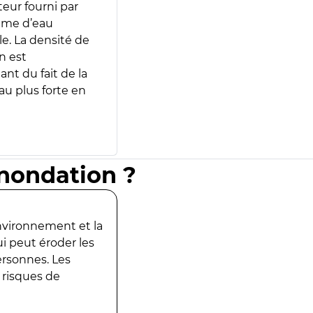
teur fourni par
lume d’eau
e. La densité de
n est
ant du fait de la
u plus forte en
inondation ?
environnement et la
ui peut éroder les
ersonnes. Les
 risques de