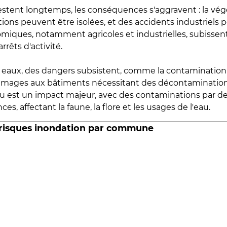
estent longtemps, les conséquences s'aggravent : la vé
tions peuvent être isolées, et des accidents industriels 
omiques, notamment agricoles et industrielles, subissen
rrêts d'activité.
es eaux, des dangers subsistent, comme la contamination
mmages aux bâtiments nécessitant des décontaminations
eau est un impact majeur, avec des contaminations par d
es, affectant la faune, la flore et les usages de l'eau.
 risques inondation par commune