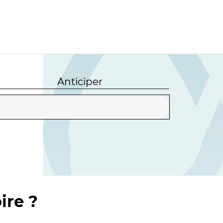
Anticiper
ire ?