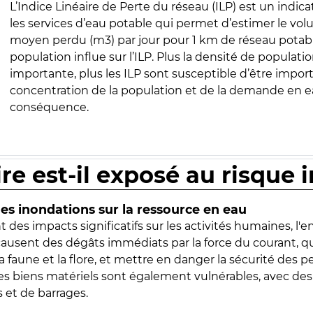
L’Indice Linéaire de Perte du réseau (ILP) est un indica
les services d’eau potable qui permet d’estimer le vo
moyen perdu (m3) par jour pour 1 km de réseau potabl
population influe sur l’ILP. Plus la densité de populatio
importante, plus les ILP sont susceptible d’être import
concentration de la population et de la demande en ea
conséquence.
ire est-il exposé au risque 
s inondations sur la ressource en eau
 des impacts significatifs sur les activités humaines, l'
 causent des dégâts immédiats par la force du courant, q
 faune et la flore, et mettre en danger la sécurité des p
 les biens matériels sont également vulnérables, avec des
 et de barrages.