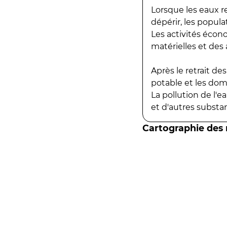
Lorsque les eaux r
dépérir, les popula
Les activités écon
matérielles et des a
Après le retrait d
potable et les do
La pollution de l'
et d'autres substanc
Cartographie des