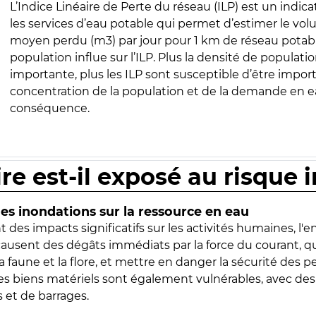
L’Indice Linéaire de Perte du réseau (ILP) est un indica
les services d’eau potable qui permet d’estimer le vo
moyen perdu (m3) par jour pour 1 km de réseau potabl
population influe sur l’ILP. Plus la densité de populatio
importante, plus les ILP sont susceptible d’être import
concentration de la population et de la demande en ea
conséquence.
ire est-il exposé au risque 
s inondations sur la ressource en eau
 des impacts significatifs sur les activités humaines, l'
 causent des dégâts immédiats par la force du courant, q
 faune et la flore, et mettre en danger la sécurité des p
 les biens matériels sont également vulnérables, avec des
 et de barrages.