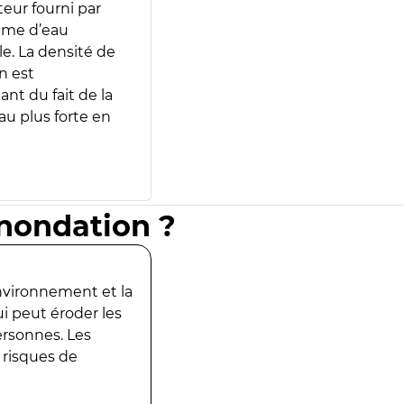
teur fourni par
lume d’eau
e. La densité de
n est
ant du fait de la
u plus forte en
inondation ?
environnement et la
ui peut éroder les
ersonnes. Les
 risques de