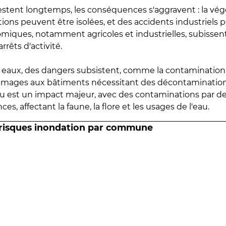
estent longtemps, les conséquences s'aggravent : la vé
tions peuvent être isolées, et des accidents industriels 
omiques, notamment agricoles et industrielles, subissen
rrêts d'activité.
es eaux, des dangers subsistent, comme la contamination
mmages aux bâtiments nécessitant des décontaminations
eau est un impact majeur, avec des contaminations par d
es, affectant la faune, la flore et les usages de l'eau.
 risques inondation par commune