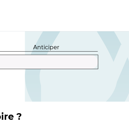
Anticiper
ire ?