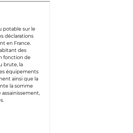
 potable sur le
des déclarations
ent en France.
abitant des
en fonction de
 brute, la
 les équipements
ment ainsi que la
sente la somme
e assainissement,
s.