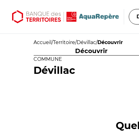
Aller au contenu principal
Aller au menu principal
Accueil
/
Territoire
/
Dévillac
/
Découvrir
Découvrir
COMMUNE
Dévillac
Quel