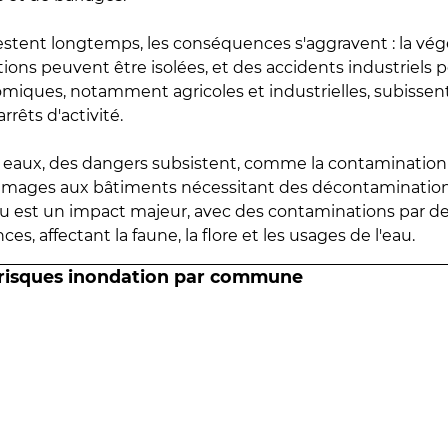
estent longtemps, les conséquences s'aggravent : la vé
tions peuvent être isolées, et des accidents industriels 
omiques, notamment agricoles et industrielles, subissen
rrêts d'activité.
es eaux, des dangers subsistent, comme la contamination
mmages aux bâtiments nécessitant des décontaminations
eau est un impact majeur, avec des contaminations par d
es, affectant la faune, la flore et les usages de l'eau.
 risques inondation par commune