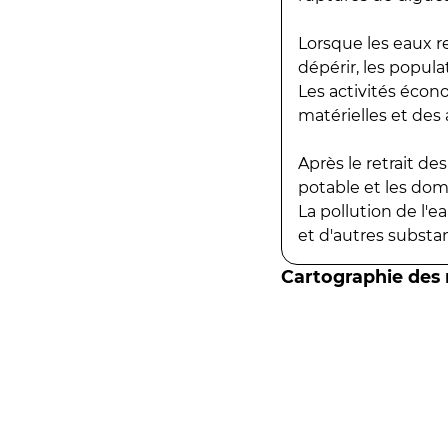
Lorsque les eaux r
dépérir, les popula
Les activités écon
matérielles et des a
Après le retrait d
potable et les do
La pollution de l'
et d'autres substanc
Cartographie des