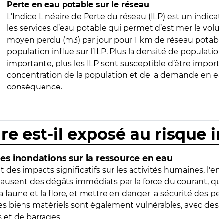
Perte en eau potable sur le réseau
L’Indice Linéaire de Perte du réseau (ILP) est un indica
les services d’eau potable qui permet d’estimer le vo
moyen perdu (m3) par jour pour 1 km de réseau potabl
population influe sur l’ILP. Plus la densité de populatio
importante, plus les ILP sont susceptible d’être import
concentration de la population et de la demande en ea
conséquence.
ire est-il exposé au risque 
s inondations sur la ressource en eau
 des impacts significatifs sur les activités humaines, l'
 causent des dégâts immédiats par la force du courant, q
 faune et la flore, et mettre en danger la sécurité des p
 les biens matériels sont également vulnérables, avec des
 et de barrages.